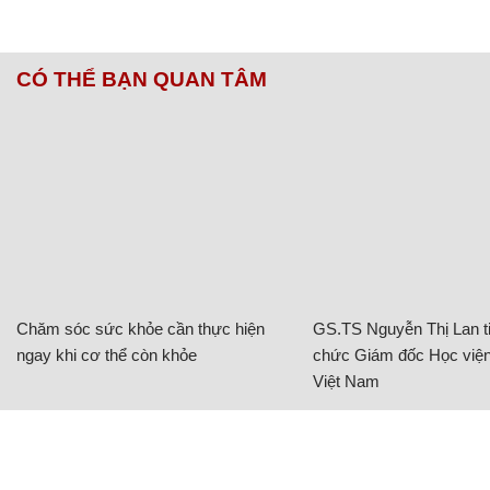
CÓ THỂ BẠN QUAN TÂM
Chăm sóc sức khỏe cần thực hiện
GS.TS Nguyễn Thị Lan ti
ngay khi cơ thể còn khỏe
chức Giám đốc Học viện
Việt Nam