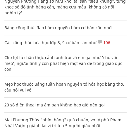
Nguyễn Phương Hằng sở hữu khối tài sản "siêu khủng", từng
khoe sổ đỏ tính bằng cân, mắng cựu mẫu 'không có nổi
nghìn tỷ'
Bảng công thức đạo hàm nguyên hàm cơ bản cần nhớ
Các công thức hóa học lớp 8, 9 cơ bản cần nhớ
106
Clip lột tả chân thực cảnh anh trai và em gái như 'chó với
mèo', người tinh ý còn phát hiện một vấn đề trong giáo dục
con
Mẹo học thuộc Bảng tuần hoàn nguyên tố hóa học bằng thơ,
câu nói vui vẻ
20 số điện thoại ma ám bạn không bao giờ nên gọi
Mai Phương Thúy "phím hàng" quá chuẩn, vợ tỷ phú Phạm
Nhật Vượng giành lại vị trí top 5 người giàu nhất