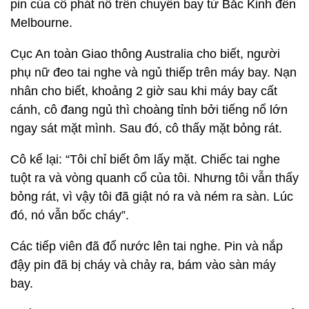
pin của cô phát nổ trên chuyến bay từ Bắc Kinh đến
Melbourne.
Cục An toàn Giao thông Australia cho biết, người
phụ nữ đeo tai nghe và ngủ thiếp trên máy bay. Nạn
nhân cho biết, khoảng 2 giờ sau khi máy bay cất
cánh, cô đang ngủ thì choàng tỉnh bởi tiếng nổ lớn
ngay sát mặt mình. Sau đó, cô thấy mặt bỏng rát.
Cô kể lại: “Tôi chỉ biết ôm lấy mặt. Chiếc tai nghe
tuột ra và vòng quanh cổ của tôi. Nhưng tôi vẫn thấy
bỏng rát, vì vậy tôi đã giật nó ra và ném ra sàn. Lúc
đó, nó vẫn bốc cháy”.
Các tiếp viên đã đổ nước lên tai nghe. Pin và nắp
đậy pin đã bị cháy và chảy ra, bám vào sàn máy
bay.