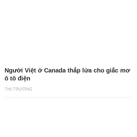
Người Việt ở Canada thắp lửa cho giấc mơ
ô tô điện
THỊ TRƯỜNG