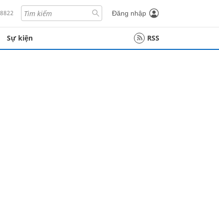
18822
Đăng nhập
Sự kiện
RSS