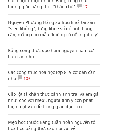
Cách học thuộc nhanh Bảng công thức
lượng giác bằng thơ, "thần chú"
17
Nguyễn Phương Hằng sở hữu khối tài sản
"siêu khủng", từng khoe sổ đỏ tính bằng
cân, mắng cựu mẫu 'không có nổi nghìn tỷ'
Bảng công thức đạo hàm nguyên hàm cơ
bản cần nhớ
Các công thức hóa học lớp 8, 9 cơ bản cần
nhớ
106
Clip lột tả chân thực cảnh anh trai và em gái
như 'chó với mèo', người tinh ý còn phát
hiện một vấn đề trong giáo dục con
Mẹo học thuộc Bảng tuần hoàn nguyên tố
hóa học bằng thơ, câu nói vui vẻ