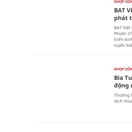
NHỊP SỐ
BAT V
phát t
BAT Việt
Phước Ch
triển ki
tuyến bi
NHỊP SỐ
Bia T
động 
Thương h
dịch mùa