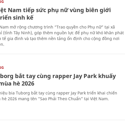
NG
iệt Nam tiếp sức phụ nữ vùng biên giới
riển sinh kế
 Nam mở rộng chương trình “Trao quyền cho Phụ nữ” tại xã
ỉ (tỉnh Tây Ninh), góp thêm nguồn lực để phụ nữ khó khăn phát
nh tế gia đình và tạo thêm nền tảng ổn định cho cộng đồng nơi
ên.
NG
uborg bắt tay cùng rapper Jay Park khuấy
mùa hè 2026
iệu bia Tuborg bắt tay cùng rapper Jay Park triển khai chiến
 hè 2026 mang tên "Sao Phải Theo Chuẩn” tại Việt Nam.