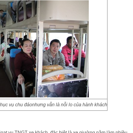
phục vụ chu đáonhưng vẫn là nỗi lo của hành khách
 loạt vụ TNGT xe khách, đặc biệt là xe giường nằm làm nhiều