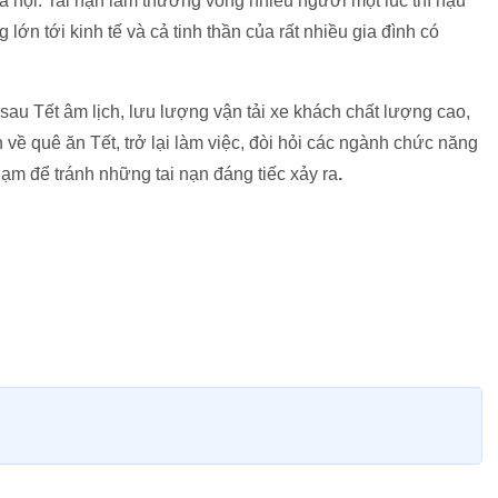
 hội. Tai nạn làm thương vong nhiều người một lúc thì hậu
ớn tới kinh tế và cả tinh thần của rất nhiều gia đình có
à sau Tết âm lịch, lưu lượng vận tải xe khách chất lượng cao,
về quê ăn Tết, trở lại làm việc, đòi hỏi các ngành chức năng
hạm để tránh những tai nạn đáng tiếc xảy ra
.