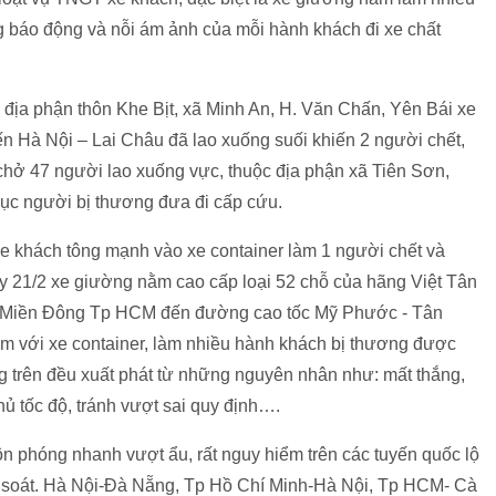
g báo động và nỗi ám ảnh của mỗi hành khách đi xe chất
 địa phận thôn Khe Bịt, xã Minh An, H. Văn Chấn, Yên Bái xe
n Hà Nội – Lai Châu đã lao xuống suối khiến 2 người chết,
chở 47 người lao xuống vực, thuộc địa phận xã Tiên Sơn,
ục người bị thương đưa đi cấp cứu.
e khách tông mạnh vào xe container làm 1 người chết và
y 21/2 xe giường nằm cao cấp loại 52 chỗ của hãng Việt Tân
xe Miền Đông Tp HCM đến đường cao tốc Mỹ Phước - Tân
m với xe container, làm nhiều hành khách bị thương được
 trên đều xuất phát từ những nguyên nhân như: mất thắng,
hủ tốc độ, tránh vượt sai quy định….
ôn phóng nhanh vượt ẩu, rất nguy hiểm trên các tuyến quốc lộ
 soát. Hà Nội-Đà Nẵng, Tp Hồ Chí Minh-Hà Nội, Tp HCM- Cà