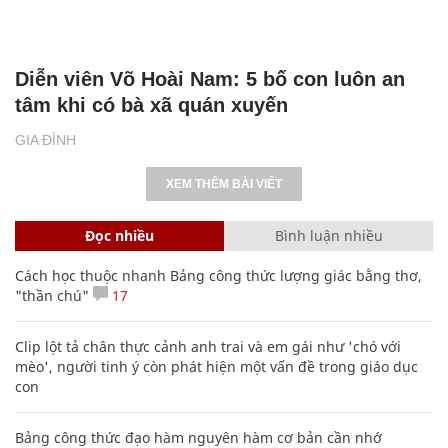
Diễn viên Võ Hoài Nam: 5 bố con luôn an
tâm khi có bà xã quán xuyến
GIA ĐÌNH
XEM THÊM BÀI VIẾT
Đọc nhiều
Bình luận nhiều
Cách học thuộc nhanh Bảng công thức lượng giác bằng thơ,
"thần chú"
17
Clip lột tả chân thực cảnh anh trai và em gái như 'chó với
mèo', người tinh ý còn phát hiện một vấn đề trong giáo dục
con
Bảng công thức đạo hàm nguyên hàm cơ bản cần nhớ