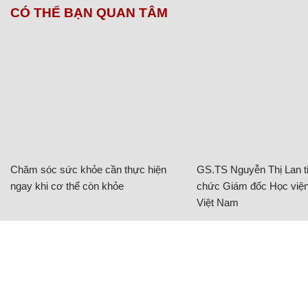
CÓ THỂ BẠN QUAN TÂM
Chăm sóc sức khỏe cần thực hiện
GS.TS Nguyễn Thị Lan ti
ngay khi cơ thể còn khỏe
chức Giám đốc Học viện
Việt Nam