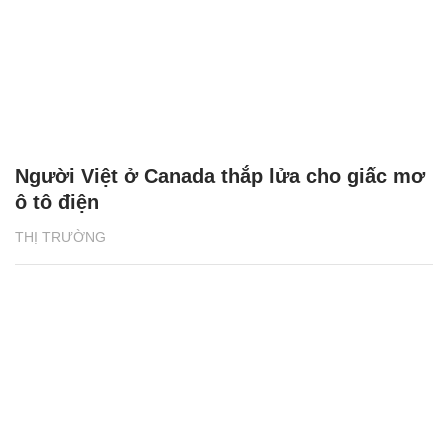
Người Việt ở Canada thắp lửa cho giấc mơ
ô tô điện
THỊ TRƯỜNG