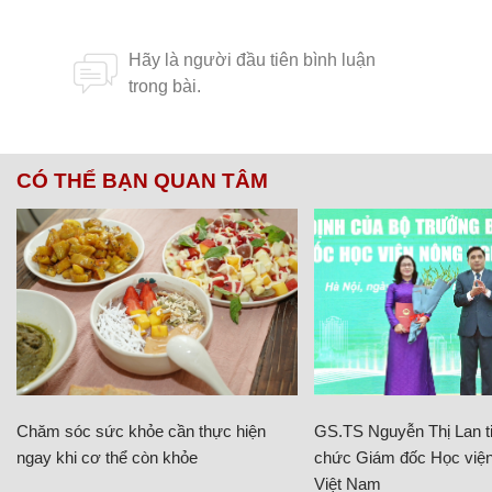
CÓ THỂ BẠN QUAN TÂM
Chăm sóc sức khỏe cần thực hiện
GS.TS Nguyễn Thị Lan ti
ngay khi cơ thể còn khỏe
chức Giám đốc Học viện
Việt Nam