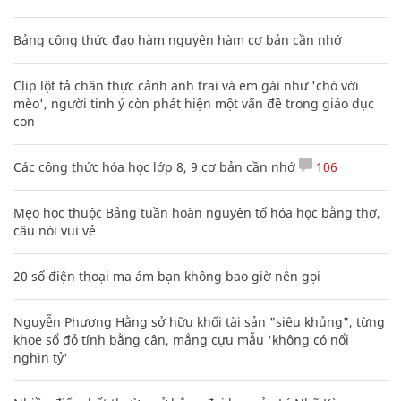
Bảng công thức đạo hàm nguyên hàm cơ bản cần nhớ
Clip lột tả chân thực cảnh anh trai và em gái như 'chó với
mèo', người tinh ý còn phát hiện một vấn đề trong giáo dục
con
Các công thức hóa học lớp 8, 9 cơ bản cần nhớ
106
Mẹo học thuộc Bảng tuần hoàn nguyên tố hóa học bằng thơ,
câu nói vui vẻ
20 số điện thoại ma ám bạn không bao giờ nên gọi
Nguyễn Phương Hằng sở hữu khối tài sản "siêu khủng", từng
khoe sổ đỏ tính bằng cân, mắng cựu mẫu 'không có nổi
nghìn tỷ'