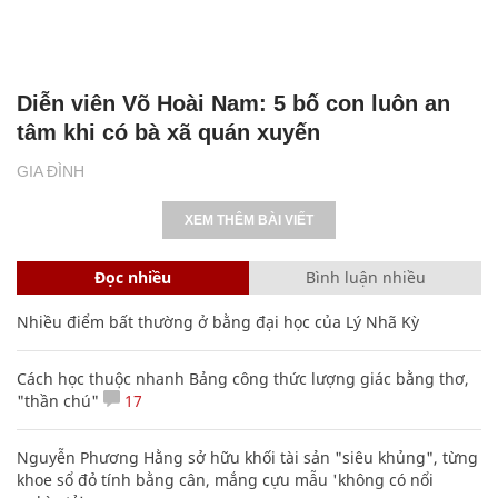
Diễn viên Võ Hoài Nam: 5 bố con luôn an
tâm khi có bà xã quán xuyến
GIA ĐÌNH
XEM THÊM BÀI VIẾT
Đọc nhiều
Bình luận nhiều
Nhiều điểm bất thường ở bằng đại học của Lý Nhã Kỳ
Cách học thuộc nhanh Bảng công thức lượng giác bằng thơ,
"thần chú"
17
Nguyễn Phương Hằng sở hữu khối tài sản "siêu khủng", từng
khoe sổ đỏ tính bằng cân, mắng cựu mẫu 'không có nổi