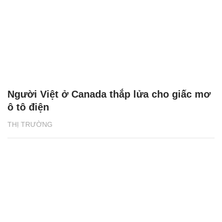
Người Việt ở Canada thắp lửa cho giấc mơ
ô tô điện
THỊ TRƯỜNG