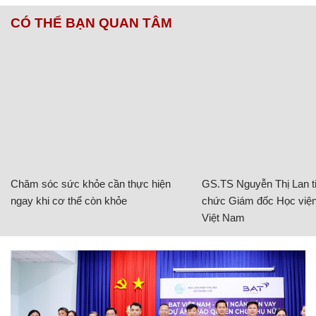
CÓ THỂ BẠN QUAN TÂM
Chăm sóc sức khỏe cần thực hiện
GS.TS Nguyễn Thị Lan ti
ngay khi cơ thể còn khỏe
chức Giám đốc Học viện
Việt Nam