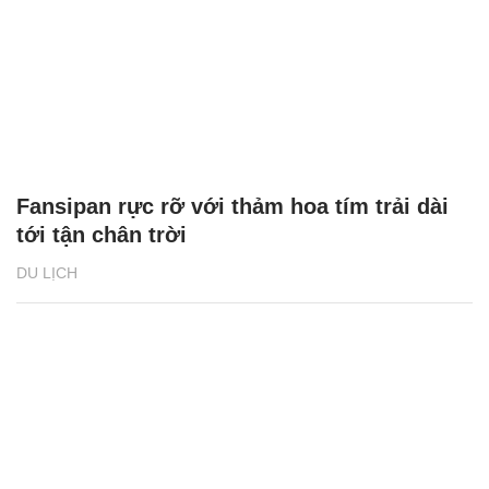
Fansipan rực rỡ với thảm hoa tím trải dài
tới tận chân trời
DU LỊCH