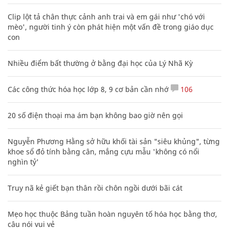
Clip lột tả chân thực cảnh anh trai và em gái như 'chó với
mèo', người tinh ý còn phát hiện một vấn đề trong giáo dục
con
Nhiều điểm bất thường ở bằng đại học của Lý Nhã Kỳ
Các công thức hóa học lớp 8, 9 cơ bản cần nhớ
106
20 số điện thoại ma ám bạn không bao giờ nên gọi
Nguyễn Phương Hằng sở hữu khối tài sản "siêu khủng", từng
khoe sổ đỏ tính bằng cân, mắng cựu mẫu 'không có nổi
nghìn tỷ'
Truy nã kẻ giết bạn thân rồi chôn ngồi dưới bãi cát
Mẹo học thuộc Bảng tuần hoàn nguyên tố hóa học bằng thơ,
câu nói vui vẻ