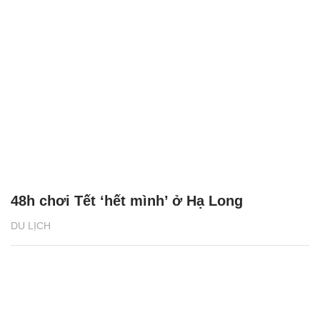
48h chơi Tết ‘hết mình’ ở Hạ Long
DU LỊCH