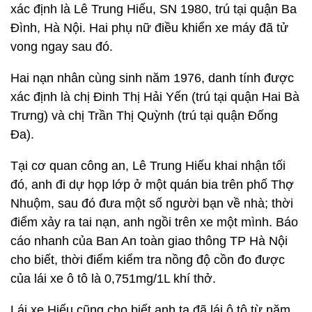
xác định là Lê Trung Hiếu, SN 1980, trú tại quận Ba
Đình, Hà Nội. Hai phụ nữ điều khiển xe máy đã tử
vong ngay sau đó.
Hai nạn nhân cùng sinh năm 1976, danh tính được
xác định là chị Đinh Thị Hải Yến (trú tại quận Hai Bà
Trưng) và chị Trần Thị Quỳnh (trú tại quận Đống
Đa).
Tại cơ quan công an, Lê Trung Hiếu khai nhận tối
đó, anh đi dự họp lớp ở một quán bia trên phố Thợ
Nhuộm, sau đó đưa một số người bạn về nhà; thời
điểm xảy ra tai nạn, anh ngồi trên xe một mình. Báo
cáo nhanh của Ban An toàn giao thông TP Hà Nội
cho biết, thời điểm kiểm tra nồng độ cồn đo được
của lái xe ô tô là 0,751mg/1L khí thở.
Lái xe Hiếu cũng cho biết anh ta đã lái ô tô từ năm