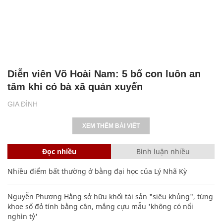
Diễn viên Võ Hoài Nam: 5 bố con luôn an
tâm khi có bà xã quán xuyến
GIA ĐÌNH
XEM THÊM BÀI VIẾT
Đọc nhiều
Bình luận nhiều
Nhiều điểm bất thường ở bằng đại học của Lý Nhã Kỳ
Nguyễn Phương Hằng sở hữu khối tài sản "siêu khủng", từng
khoe sổ đỏ tính bằng cân, mắng cựu mẫu 'không có nổi
nghìn tỷ'