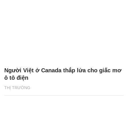
Người Việt ở Canada thắp lửa cho giấc mơ
ô tô điện
THỊ TRƯỜNG