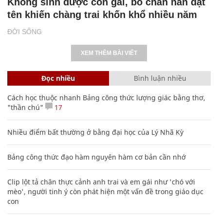
Không sinh được con gái, bố chán nản đặt
tên khiến chàng trai khốn khổ nhiều năm
ĐỜI SỐNG
XEM THÊM BÀI VIẾT
Đọc nhiều
Bình luận nhiều
Cách học thuộc nhanh Bảng công thức lượng giác bằng thơ,
"thần chú"
17
Nhiều điểm bất thường ở bằng đại học của Lý Nhã Kỳ
Bảng công thức đạo hàm nguyên hàm cơ bản cần nhớ
Clip lột tả chân thực cảnh anh trai và em gái như 'chó với
mèo', người tinh ý còn phát hiện một vấn đề trong giáo dục
con