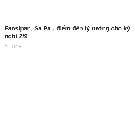
Fansipan, Sa Pa - điểm đến lý tưởng cho kỳ
nghỉ 2/9
DU LỊCH