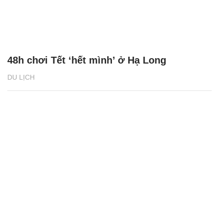
48h chơi Tết ‘hết mình’ ở Hạ Long
DU LỊCH