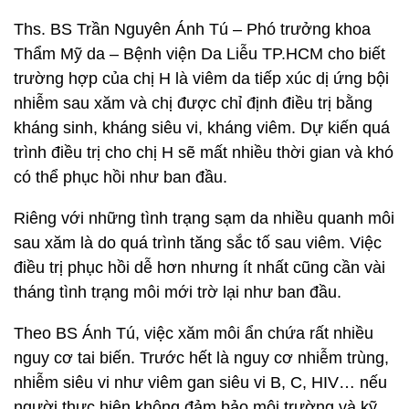
Ths. BS Trần Nguyên Ánh Tú – Phó trưởng khoa
Thẩm Mỹ da – Bệnh viện Da Liễu TP.HCM cho biết
trường hợp của chị H là viêm da tiếp xúc dị ứng bội
nhiễm sau xăm và chị được chỉ định điều trị bằng
kháng sinh, kháng siêu vi, kháng viêm. Dự kiến quá
trình điều trị cho chị H sẽ mất nhiều thời gian và khó
có thể phục hồi như ban đầu.
Riêng với những tình trạng sạm da nhiều quanh môi
sau xăm là do quá trình tăng sắc tố sau viêm. Việc
điều trị phục hồi dễ hơn nhưng ít nhất cũng cần vài
tháng tình trạng môi mới trờ lại như ban đầu.
Theo BS Ánh Tú, việc xăm môi ẩn chứa rất nhiều
nguy cơ tai biến. Trước hết là nguy cơ nhiễm trùng,
nhiễm siêu vi như viêm gan siêu vi B, C, HIV… nếu
người thực hiện không đảm bảo môi trường và kỹ