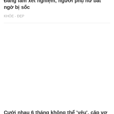
Đang làm xét nghiệm, người phụ nữ bất
ngờ bị sốc
KHỎE - ĐẸP
Cưới nhau 6 tháng không thể 'yêu', cặp vợ