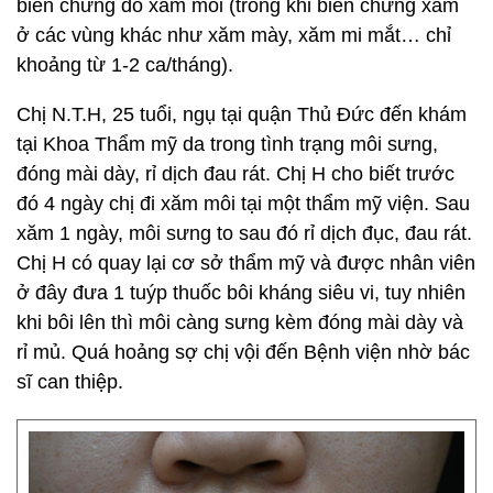
biến chứng do xăm môi (trong khi biến chứng xăm
ở các vùng khác như xăm mày, xăm mi mắt… chỉ
khoảng từ 1-2 ca/tháng).
Chị N.T.H, 25 tuổi, ngụ tại quận Thủ Đức đến khám
tại Khoa Thẩm mỹ da trong tình trạng môi sưng,
đóng mài dày, rỉ dịch đau rát. Chị H cho biết trước
đó 4 ngày chị đi xăm môi tại một thẩm mỹ viện. Sau
xăm 1 ngày, môi sưng to sau đó rỉ dịch đục, đau rát.
Chị H có quay lại cơ sở thẩm mỹ và được nhân viên
ở đây đưa 1 tuýp thuốc bôi kháng siêu vi, tuy nhiên
khi bôi lên thì môi càng sưng kèm đóng mài dày và
rỉ mủ. Quá hoảng sợ chị vội đến Bệnh viện nhờ bác
sĩ can thiệp.