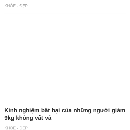
KHỎE - ĐẸP
Kinh nghiệm bất bại của những người giảm
9kg không vất vả
KHỎE - ĐẸP