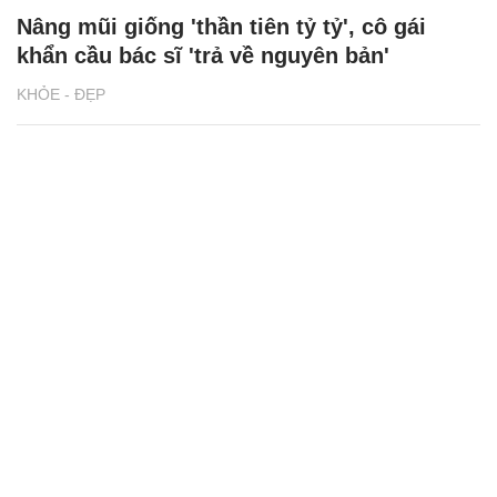
Nâng mũi giống 'thần tiên tỷ tỷ', cô gái
khẩn cầu bác sĩ 'trả về nguyên bản'
KHỎE - ĐẸP