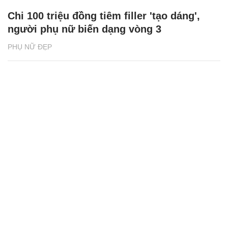
Chi 100 triệu đồng tiêm filler 'tạo dáng',
người phụ nữ biến dạng vòng 3
PHỤ NỮ ĐẸP