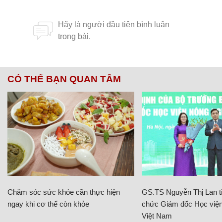
CÓ THỂ BẠN QUAN TÂM
Chăm sóc sức khỏe cần thực hiện
GS.TS Nguyễn Thị Lan ti
ngay khi cơ thể còn khỏe
chức Giám đốc Học viện
Việt Nam