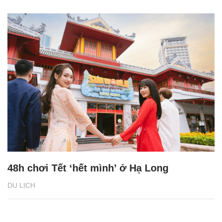
48h chơi Tết ‘hết mình’ ở Hạ Long
DU LỊCH