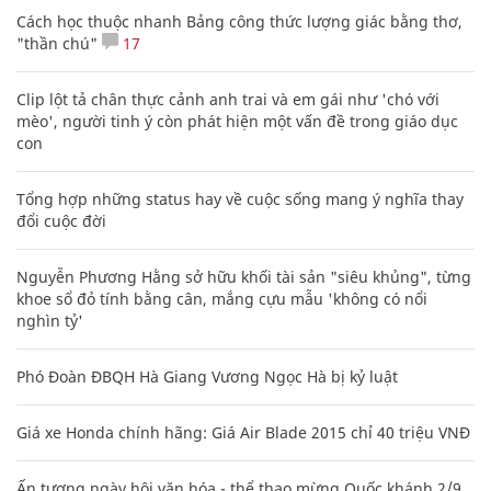
Cách học thuộc nhanh Bảng công thức lượng giác bằng thơ,
"thần chú"
17
Clip lột tả chân thực cảnh anh trai và em gái như 'chó với
mèo', người tinh ý còn phát hiện một vấn đề trong giáo dục
con
Tổng hợp những status hay về cuộc sống mang ý nghĩa thay
đổi cuộc đời
Nguyễn Phương Hằng sở hữu khối tài sản "siêu khủng", từng
khoe sổ đỏ tính bằng cân, mắng cựu mẫu 'không có nổi
nghìn tỷ'
Phó Đoàn ĐBQH Hà Giang Vương Ngọc Hà bị kỷ luật
Giá xe Honda chính hãng: Giá Air Blade 2015 chỉ 40 triệu VNĐ
Ấn tượng ngày hội văn hóa - thể thao mừng Quốc khánh 2/9