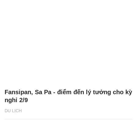
Fansipan, Sa Pa - điểm đến lý tưởng cho kỳ
nghỉ 2/9
DU LỊCH