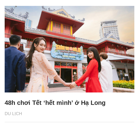
48h chơi Tết ‘hết mình’ ở Hạ Long
DU LỊCH