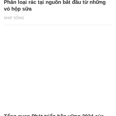
Phân loại rác tại nguồn bắt đầu từ những
vỏ hộp sữa
NHỊP SỐNG