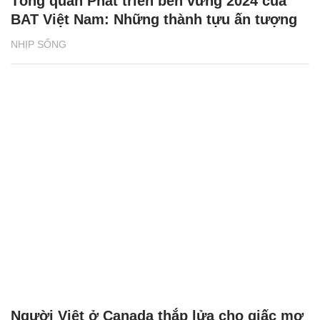
Tổng quan Phát triển bền vững 2024 của
BAT Việt Nam: Những thành tựu ấn tượng
NHỊP SỐNG
Người Việt ở Canada thắp lửa cho giấc mơ