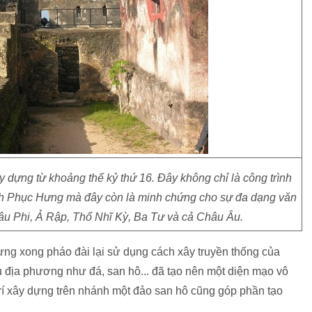
dựng từ khoảng thế kỷ thứ 16. Đây không chỉ là công trình
ch Phục Hưng mà đây còn là minh chứng cho sự đa dạng văn
âu Phi, Ả Rập, Thổ Nhĩ Kỳ, Ba Tư và cả Châu Âu.
ưng xong pháo đài lại sử dụng cách xây truyền thống của
u địa phương như đá, san hô... đã tạo nên một diện mạo vô
rí xây dựng trên nhánh một đảo san hô cũng góp phần tạo
.