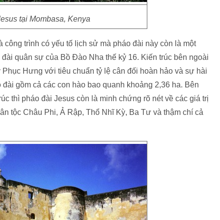
Jesus tại Mombasa, Kenya
ông trình có yếu tố lịch sử mà pháo đài này còn là một
́o đài quân sự của Bồ Đào Nha thế kỷ 16. Kiến trúc bên ngoài
kỳ Phục Hưng với tiêu chuẩn tỷ lệ cân đối hoàn hảo và sự hài
áo đài gồm cả các con hào bao quanh khoảng 2,36 ha. Bên
rúc thì pháo đài Jesus còn là minh chứng rõ nét về các giá trị
n tộc Châu Phi, Ả Rập, Thổ Nhĩ Kỳ, Ba Tư và thậm chí cả