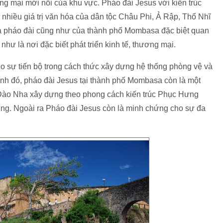
ng mại mới nổi của khu vực. Pháo đài Jesus với kiến trúc
 nhiều giá trị văn hóa của dân tộc Châu Phi, Ả Rập, Thổ Nhĩ
ủa pháo đài cũng như của thành phố Mombasa đặc biệt quan
hư là nơi đặc biết phát triển kinh tế, thương mại.
ho sự tiến bộ trong cách thức xây dựng hệ thống phòng vệ và
ạnh đó, pháo đài Jesus tại thành phố Mombasa còn là một
ồ Đào Nha xây dựng theo phong cách kiến trúc Phục Hưng
ơng. Ngoài ra Pháo đài Jesus còn là minh chứng cho sự đa