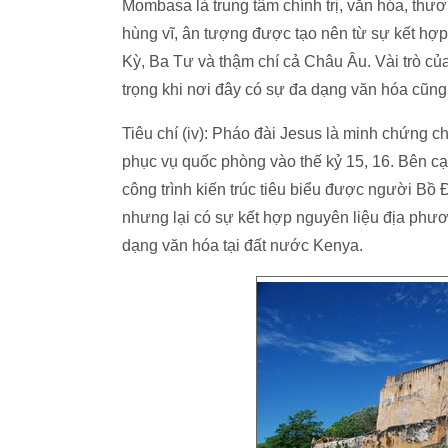
Mombasa là trung tâm chính trị, văn hóa, thươ
hùng vĩ, ân tượng được tạo nên từ sự kết hợp
Kỳ, Ba Tư và thậm chí cả Châu Âu. Vài trò c
trọng khi nơi đây có sự đa dạng văn hóa cũng n
Tiêu chí (iv): Pháo đài Jesus là minh chứng c
phục vụ quốc phòng vào thế kỷ 15, 16. Bên c
công trình kiến trúc tiêu biểu được người B
nhưng lại có sự kết hợp nguyên liệu địa phư
dạng văn hóa tại đất nước Kenya.