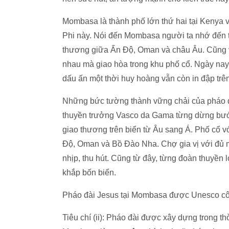
Mombasa là thành phố lớn thứ hai tại Kenya v
Phi này. Nói đến Mombasa người ta nhớ đến thà
thương giữa Ấn Độ, Oman và châu Âu. Cũng vì 
nhau mà giao hòa trong khu phố cổ. Ngày nay
dấu ấn một thời huy hoàng vẫn còn in đập trê
Những bức tường thành vững chải của pháo đ
thuyền trưởng Vasco da Gama từng dừng bướ
giao thương trên biển từ Âu sang Á. Phố cổ v
Độ, Oman và Bồ Đào Nha. Chợ gia vị với đủ 
nhịp, thu hút. Cũng từ đây, từng đoàn thuyền 
khắp bốn biển.
Pháo đài Jesus tại Mombasa được Unesco công n
Tiêu chí (ii): Pháo đài được xây dựng trong 