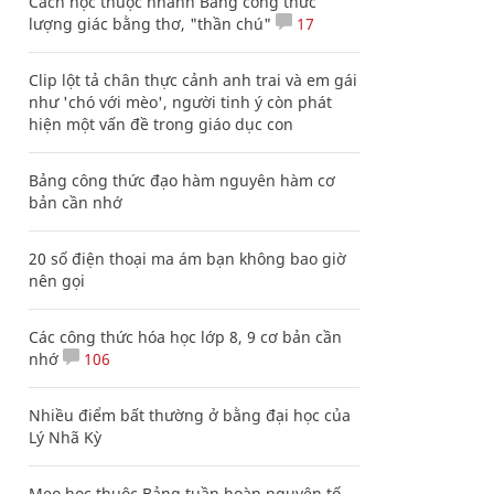
Cách học thuộc nhanh Bảng công thức
lượng giác bằng thơ, "thần chú"
17
Clip lột tả chân thực cảnh anh trai và em gái
như 'chó với mèo', người tinh ý còn phát
hiện một vấn đề trong giáo dục con
Bảng công thức đạo hàm nguyên hàm cơ
bản cần nhớ
20 số điện thoại ma ám bạn không bao giờ
nên gọi
Các công thức hóa học lớp 8, 9 cơ bản cần
nhớ
106
Nhiều điểm bất thường ở bằng đại học của
Lý Nhã Kỳ
Mẹo học thuộc Bảng tuần hoàn nguyên tố