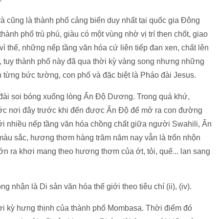
à cũng là thành phố cảng biển duy nhất tại quốc gia Đông
nh phố trù phú, giàu có một vùng nhờ vị trí then chốt, giao
thế, những nếp tầng văn hóa cứ liên tiếp đan xen, chất lên
, tuy thành phố này đã qua thời kỳ vàng song nhưng những
n từng bức tường, con phố và đặc biệt là Pháo đài Jesus.
ài soi bóng xuống lòng Ấn Độ Dương. Trong quá khứ,
c nơi đây trước khi đến được Ấn Độ để mở ra con đường
ới nhiều nếp tầng văn hóa chồng chất giữa người Swahili, Ấn
màu sắc, hương thơm hàng trăm năm nay vẫn là trốn nhộn
lớn ra khơi mang theo hương thơm của ớt, tỏi, quế... lan sang
hận là Di sản văn hóa thế giới theo tiêu chí (ii), (iv).
thời kỳ hưng thịnh của thành phố Mombasa. Thời điểm đó