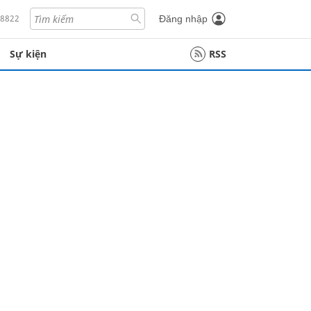
18822
Đăng nhập
Sự kiện
RSS