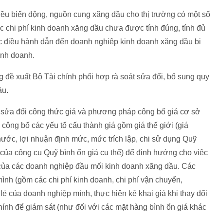
iều biến động, nguồn cung xăng dầu cho thị trường có một số
c chi phí kinh doanh xăng dầu chưa được tính đúng, tính đủ
c điều hành dẫn đến doanh nghiệp kinh doanh xăng dầu bị
kinh doanh.
 đề xuất Bộ Tài chính phối hợp rà soát sửa đổi, bổ sung quy
ầu.
sửa đổi công thức giá và phương pháp công bố giá cơ sở
ông bố các yếu tố cấu thành giá gồm giá thế giới (giá
 nước, lợi nhuận định mức, mức trích lập, chi sử dụng Quỹ
 của công cụ Quỹ bình ổn giá cụ thể) để định hướng cho việc
ể của các doanh nghiệp đầu mối kinh doanh xăng dầu. Các
ình (gồm các chi phí kinh doanh, chi phí vận chuyển,
 lẻ của doanh nghiệp mình, thực hiện kê khai giá khi thay đổi
ính để giám sát (như đối với các mặt hàng bình ổn giá khác