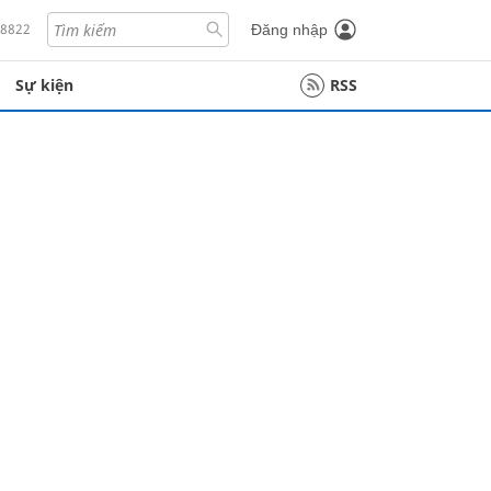
18822
Đăng nhập
Sự kiện
RSS