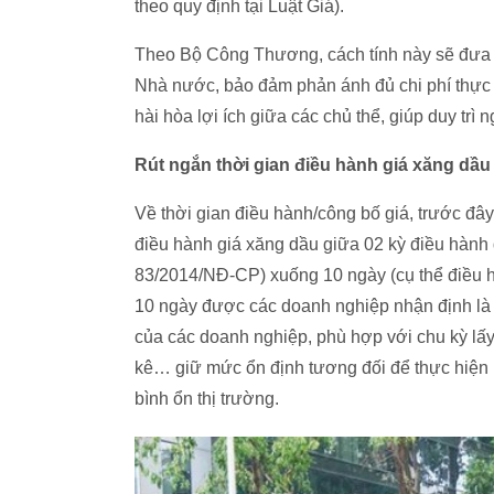
theo quy định tại Luật Giá).
Theo Bộ Công Thương, cách tính này sẽ đưa g
Nhà nước, bảo đảm phản ánh đủ chi phí thực 
hài hòa lợi ích giữa các chủ thể, giúp duy trì
Rút ngắn thời gian điều hành giá xăng dầ
Về thời gian điều hành/công bố giá, trước đâ
điều hành giá xăng dầu giữa 02 kỳ điều hành
83/2014/NĐ-CP) xuống 10 ngày (cụ thể điều h
10 ngày được các doanh nghiệp nhận định là
của các doanh nghiệp, phù hợp với chu kỳ lấy 
kê… giữ mức ổn định tương đối để thực hiện
bình ổn thị trường.