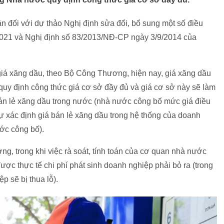
 đối với dự thảo Nghị định sửa đổi, bổ sung một số điều
021 và Nghị định số 83/2013/NĐ-CP ngày 3/9/2014 của
iá xăng dầu, theo Bộ Công Thương, hiện nay, giá xăng dầu
y định công thức giá cơ sở đầy đủ và giá cơ sở này sẽ làm
án lẻ xăng dầu trong nước (nhà nước công bố mức giá điều
ự xác định giá bán lẻ xăng dầu trong hệ thống của doanh
ớc công bố).
ường, trong khi việc rà soát, tính toán của cơ quan nhà nước
ợc thực tế chi phí phát sinh doanh nghiệp phải bỏ ra (trong
ệp sẽ bị thua lỗ).