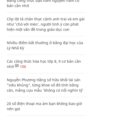
Bảng công thức đạo hàm nguyên hàm cơ
bản cần nhớ
Clip lột tả chân thực cảnh anh trai và em gái
như 'chó với mèo', người tinh ý còn phát
hiện một vấn đề trong giáo dục con
Nhiều điểm bất thường ở bằng đại học của
Lý Nhã Kỳ
Các công thức hóa học lớp 8, 9 cơ bản cần
nhớ
106
Nguyễn Phương Hằng sở hữu khối tài sản
"siêu khủng", từng khoe sổ đỏ tính bằng
cân, mắng cựu mẫu 'không có nổi nghìn tỷ'
20 số điện thoại ma ám bạn không bao giờ
nên gọi