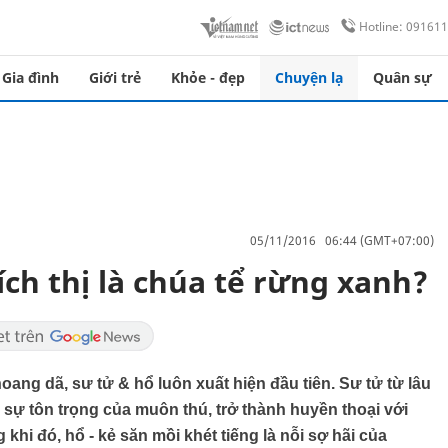
Hotline: 09161
Gia đình
Giới trẻ
Khỏe - đẹp
Chuyện lạ
Quân sự
05/11/2016 06:44 (GMT+07:00)
ích thị là chúa tể rừng xanh?
oang dã, sư tử & hổ luôn xuất hiện đầu tiên. Sư tử từ lâu
sự tôn trọng của muôn thú, trở thành huyền thoại với
hi đó, hổ - kẻ săn mồi khét tiếng là nỗi sợ hãi của