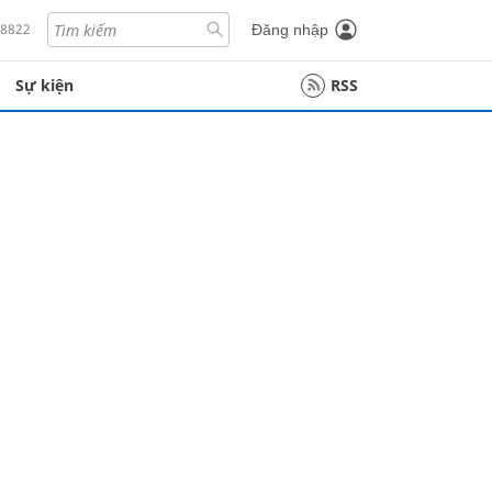
18822
Đăng nhập
Sự kiện
RSS