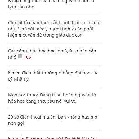
Bảng công thức đạo hàm nguyên hàm cơ
bản cần nhớ
Clip lột tả chân thực cảnh anh trai và em gái
như 'chó với mèo', người tinh ý còn phát
hiện một vấn đề trong giáo dục con
Các công thức hóa học lớp 8, 9 cơ bản cần
nhớ
106
Nhiều điểm bất thường ở bằng đại học của
Lý Nhã Kỳ
Mẹo học thuộc Bảng tuần hoàn nguyên tố
hóa học bằng thơ, câu nói vui vẻ
20 số điện thoại ma ám bạn không bao giờ
nên gọi
Nguyễn Phương Hằng sở hữu khối tài sản