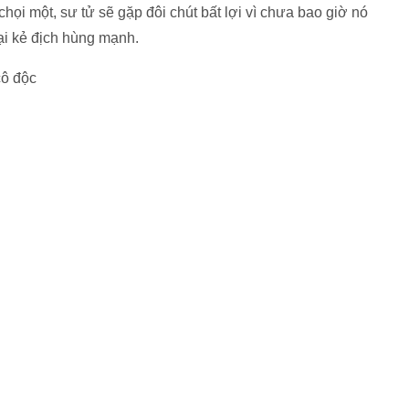
họi một, sư tử sẽ gặp đôi chút bất lợi vì chưa bao giờ nó
ại kẻ địch hùng mạnh.
cô độc