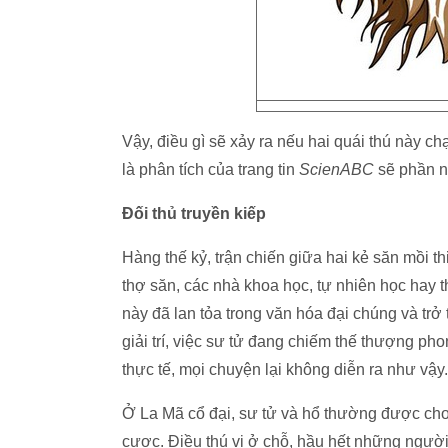
Vậy, điều gì sẽ xảy ra nếu hai quái thú này 
là phân tích của trang tin
ScienABC
sẽ phần nà
Đối thủ truyền kiếp
Hàng thế kỷ, trận chiến giữa hai kẻ săn mồi t
thợ săn, các nhà khoa học, tự nhiên học hay 
này đã lan tỏa trong văn hóa đại chúng và tr
giải trí, việc sư tử đang chiếm thế thượng p
thực tế, mọi chuyện lại không diễn ra như vậy.
Ở La Mã cổ đại, sư tử và hổ thường được cho 
cược. Điều thú vị ở chỗ, hầu hết những người 