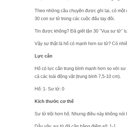
Theo những câu chuyện được ghi lại, có một 
30 con sư tử trong các cuộc đấu tay đôi.
Tin được không? Đã giết tận 30 "Vua sư tử" l
Vậy sự thật là hổ có mạnh hơn sư tử? Có nhiều
Lực cắn
Hổ có lực cắn trung bình mạnh hơn so với sư 
cả các loài động vật (trung bình 7,5-10 cm).
Hổ: 1- Sư tử: 0
Kích thước cơ thể
Sư tử trội hơn hổ. Nhưng điều này không nói 
Dẫu vậy, sư tử đã cân bằng điểm số: 1-1