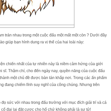
chạm trán nhau trong một cuộc đấu một mất một còn ? Dưới đây
o giúp bạn hình dung ra vị thế của hai loài này:
hiện chiến nhất của tự nhiên này là niềm cảm hứng của giới
thi sĩ. Thậm chí, cho đến ngày nay, quyền năng của cuộc đấu
ở thành một chủ đề được bàn tán khắp nơi. Trong các ấn phẩm
hong đang chiếm lĩnh suy nghĩ của công chúng. Nhưng trên
đọ sức với nhau trong đấu trường với mục đích giải trí và cá
cổ đại lại đặt cược cho hổ chứ không phải là sư tử!