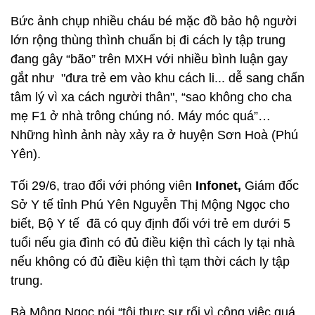
Bức ảnh chụp nhiều cháu bé mặc đồ bảo hộ người
lớn rộng thùng thình chuẩn bị đi cách ly tập trung
đang gây “bão” trên MXH với nhiều bình luận gay
gắt như "đưa trẻ em vào khu cách li... dễ sang chấn
tâm lý vì xa cách người thân", “sao không cho cha
mẹ F1 ở nhà trông chúng nó. Máy móc quá”…
Những hình ảnh này xảy ra ở huyện Sơn Hoà (Phú
Yên).
Tối 29/6, trao đổi với phóng viên
Infonet,
Giám đốc
Sở Y tế tỉnh Phú Yên Nguyễn Thị Mộng Ngọc cho
biết, Bộ Y tế đã có quy định đối với trẻ em dưới 5
tuổi nếu gia đình có đủ điều kiện thì cách ly tại nhà
nếu không có đủ điều kiện thì tạm thời cách ly tập
trung.
Bà Mộng Ngọc nói “tôi thực sự rối vì công việc quá