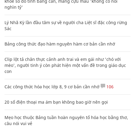
khoe sổ đỏ tính bằng cân, mắng cựu mẫu 'không có nổi
nghìn tỷ'
Lý Nhã Kỳ lần đầu tâm sự về người cha Liệt sĩ đặc công rừng
Sác
Bảng công thức đạo hàm nguyên hàm cơ bản cần nhớ
Clip lột tả chân thực cảnh anh trai và em gái như 'chó với
mèo', người tinh ý còn phát hiện một vấn đề trong giáo dục
con
Các công thức hóa học lớp 8, 9 cơ bản cần nhớ
106
20 số điện thoại ma ám bạn không bao giờ nên gọi
Mẹo học thuộc Bảng tuần hoàn nguyên tố hóa học bằng thơ,
câu nói vui vẻ