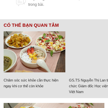
CÓ THỂ BẠN QUAN TÂM
Chăm sóc sức khỏe cần thực hiện
GS.TS Nguyễn Thị Lan ti
ngay khi cơ thể còn khỏe
chức Giám đốc Học viện
Việt Nam