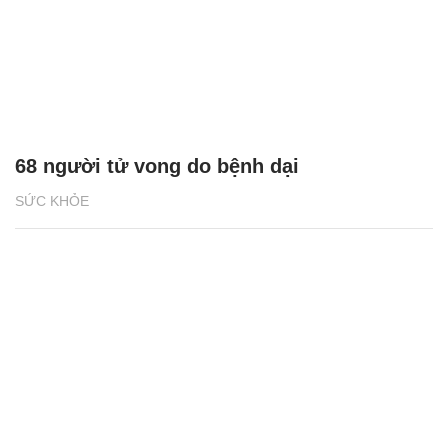
68 người tử vong do bệnh dại
SỨC KHỎE