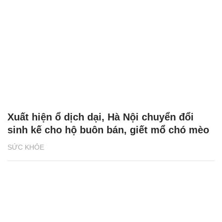
Xuất hiện ổ dịch dại, Hà Nội chuyển đổi
sinh kế cho hộ buôn bán, giết mổ chó mèo
SỨC KHỎE