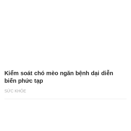
Kiểm soát chó mèo ngăn bệnh dại diễn
biến phức tạp
SỨC KHỎE