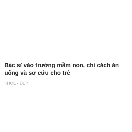
Bác sĩ vào trường mầm non, chỉ cách ăn
uống và sơ cứu cho trẻ
KHỎE - ĐẸP