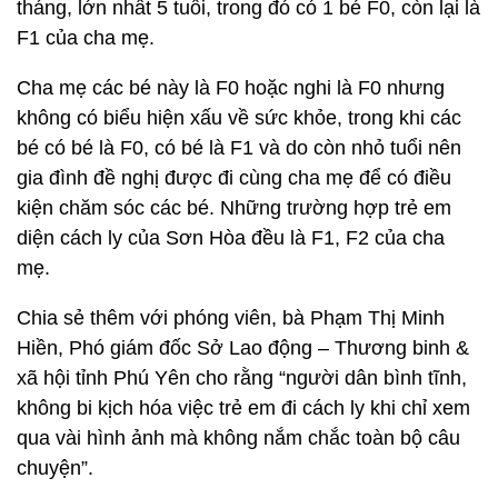
tháng, lớn nhất 5 tuổi, trong đó có 1 bé F0, còn lại là
F1 của cha mẹ.
Cha mẹ các bé này là F0 hoặc nghi là F0 nhưng
không có biểu hiện xấu về sức khỏe, trong khi các
bé có bé là F0, có bé là F1 và do còn nhỏ tuổi nên
gia đình đề nghị được đi cùng cha mẹ để có điều
kiện chăm sóc các bé. Những trường hợp trẻ em
diện cách ly của Sơn Hòa đều là F1, F2 của cha
mẹ.
Chia sẻ thêm với phóng viên, bà Phạm Thị Minh
Hiền, Phó giám đốc Sở Lao động – Thương binh &
xã hội tỉnh Phú Yên cho rằng “người dân bình tĩnh,
không bi kịch hóa việc trẻ em đi cách ly khi chỉ xem
qua vài hình ảnh mà không nắm chắc toàn bộ câu
chuyện”.