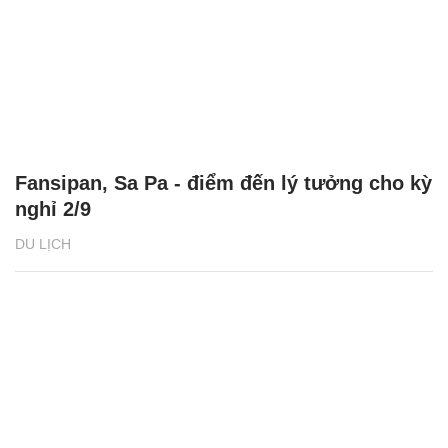
Fansipan, Sa Pa - điểm đến lý tưởng cho kỳ
nghỉ 2/9
DU LỊCH