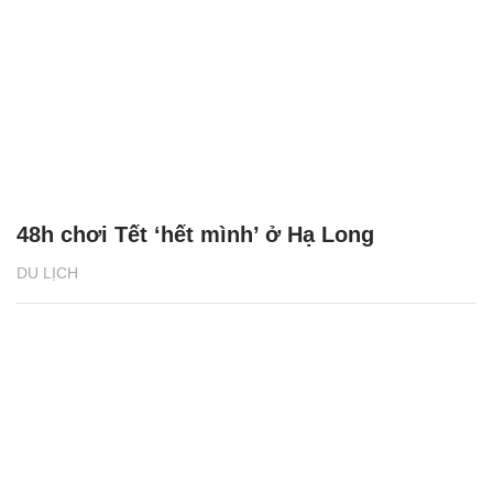
48h chơi Tết ‘hết mình’ ở Hạ Long
DU LỊCH