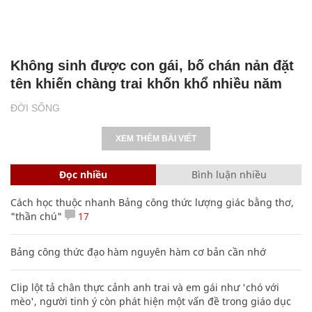
Không sinh được con gái, bố chán nản đặt
tên khiến chàng trai khốn khổ nhiều năm
ĐỜI SỐNG
XEM THÊM BÀI VIẾT
Đọc nhiều
Bình luận nhiều
Cách học thuộc nhanh Bảng công thức lượng giác bằng thơ,
"thần chú"
17
Bảng công thức đạo hàm nguyên hàm cơ bản cần nhớ
Clip lột tả chân thực cảnh anh trai và em gái như 'chó với
mèo', người tinh ý còn phát hiện một vấn đề trong giáo dục