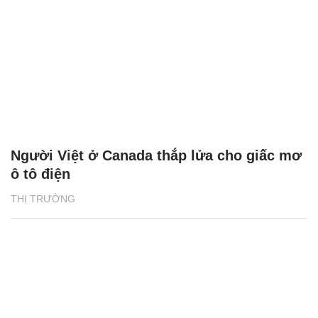
Người Việt ở Canada thắp lửa cho giấc mơ
ô tô điện
THỊ TRƯỜNG