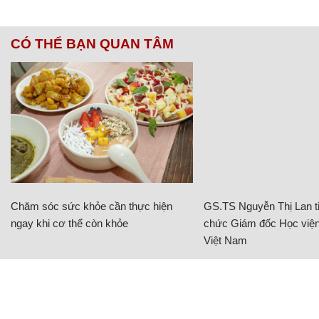
CÓ THỂ BẠN QUAN TÂM
Chăm sóc sức khỏe cần thực hiện
GS.TS Nguyễn Thị Lan ti
ngay khi cơ thể còn khỏe
chức Giám đốc Học viện
Việt Nam