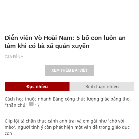
Diễn viên Võ Hoài Nam: 5 bố con luôn an
tâm khi có bà xã quán xuyến
GIA ĐÌNH
XEM THÊM BÀI VIẾT
Đọc nhiều
Bình luận nhiều
Cách học thuộc nhanh Bảng công thức lượng giác bằng thơ,
"thần chú"
17
Clip lột tả chân thực cảnh anh trai và em gái như 'chó với
mèo', người tinh ý còn phát hiện một vấn đề trong giáo dục
con