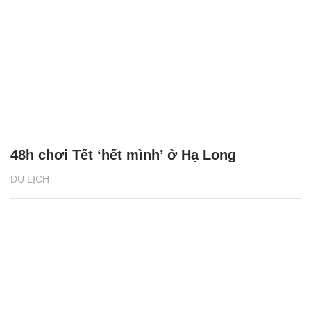
48h chơi Tết ‘hết mình’ ở Hạ Long
DU LỊCH