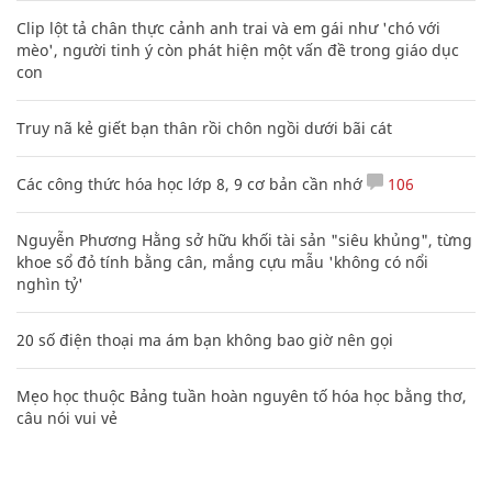
Clip lột tả chân thực cảnh anh trai và em gái như 'chó với
mèo', người tinh ý còn phát hiện một vấn đề trong giáo dục
con
Truy nã kẻ giết bạn thân rồi chôn ngồi dưới bãi cát
Các công thức hóa học lớp 8, 9 cơ bản cần nhớ
106
Nguyễn Phương Hằng sở hữu khối tài sản "siêu khủng", từng
khoe sổ đỏ tính bằng cân, mắng cựu mẫu 'không có nổi
nghìn tỷ'
20 số điện thoại ma ám bạn không bao giờ nên gọi
Mẹo học thuộc Bảng tuần hoàn nguyên tố hóa học bằng thơ,
câu nói vui vẻ