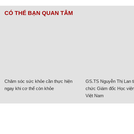
CÓ THỂ BẠN QUAN TÂM
Chăm sóc sức khỏe cần thực hiện
GS.TS Nguyễn Thị Lan ti
ngay khi cơ thể còn khỏe
chức Giám đốc Học viện
Việt Nam