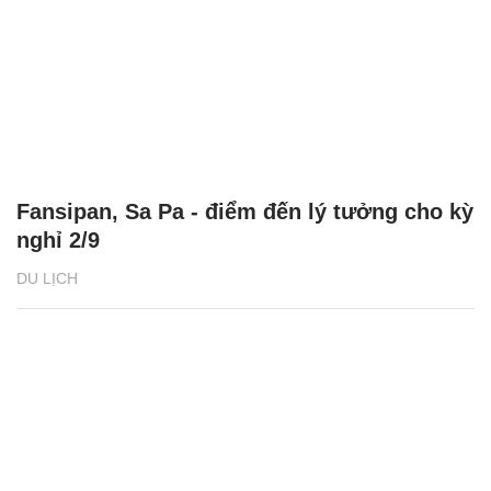
Fansipan, Sa Pa - điểm đến lý tưởng cho kỳ
nghỉ 2/9
DU LỊCH