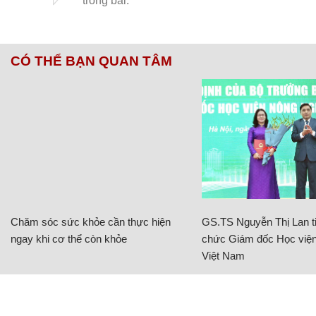
CÓ THỂ BẠN QUAN TÂM
Chăm sóc sức khỏe cần thực hiện
GS.TS Nguyễn Thị Lan ti
ngay khi cơ thể còn khỏe
chức Giám đốc Học viện
Việt Nam