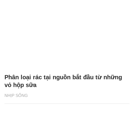
Phân loại rác tại nguồn bắt đầu từ những
vỏ hộp sữa
NHỊP SỐNG