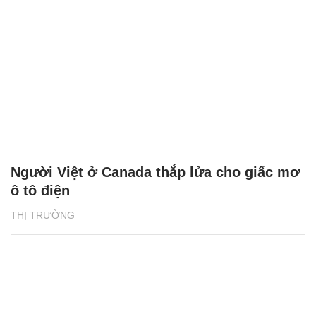
Người Việt ở Canada thắp lửa cho giấc mơ
ô tô điện
THỊ TRƯỜNG