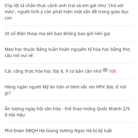
Clip lột tả chân thực cảnh anh trai và em gái như 'chó với
mèo', người tinh ý còn phát hiện một vấn đề trong giáo dục
con
20 số điện thoại ma ám bạn không bao giờ nên gọi
Mẹo học thuộc Bảng tuần hoàn nguyên tố hóa học bằng thơ,
câu nói vui vẻ
Các công thức hóa học lớp 8, 9 cơ bản cần nhớ
106
Hàng ngàn người Mỹ ân hận vì tiêm vắc xin HPV: Bác sĩ nói
gì?
Ấn tượng ngày hội văn hóa - thể thao mừng Quốc khánh 2/9
ở Hải Hậu
Phó Đoàn ĐBQH Hà Giang Vương Ngọc Hà bị kỷ luật