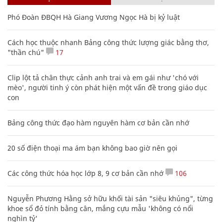
Phó Đoàn ĐBQH Hà Giang Vương Ngọc Hà bị kỷ luật
Cách học thuộc nhanh Bảng công thức lượng giác bằng thơ,
"thần chú"
17
Clip lột tả chân thực cảnh anh trai và em gái như 'chó với
mèo', người tinh ý còn phát hiện một vấn đề trong giáo dục
con
Bảng công thức đạo hàm nguyên hàm cơ bản cần nhớ
20 số điện thoại ma ám bạn không bao giờ nên gọi
Các công thức hóa học lớp 8, 9 cơ bản cần nhớ
106
Nguyễn Phương Hằng sở hữu khối tài sản "siêu khủng", từng
khoe sổ đỏ tính bằng cân, mắng cựu mẫu 'không có nổi
nghìn tỷ'