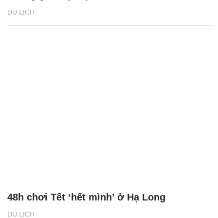
DU LỊCH
48h chơi Tết ‘hết mình’ ở Hạ Long
DU LỊCH