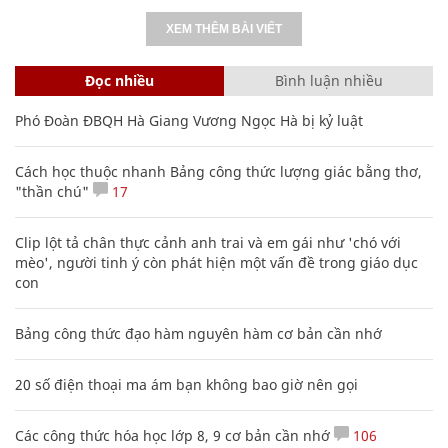
XEM THÊM BÀI VIẾT
Đọc nhiều
Bình luận nhiều
Phó Đoàn ĐBQH Hà Giang Vương Ngọc Hà bị kỷ luật
Cách học thuộc nhanh Bảng công thức lượng giác bằng thơ,
"thần chú"
17
Clip lột tả chân thực cảnh anh trai và em gái như 'chó với
mèo', người tinh ý còn phát hiện một vấn đề trong giáo dục
con
Bảng công thức đạo hàm nguyên hàm cơ bản cần nhớ
20 số điện thoại ma ám bạn không bao giờ nên gọi
Các công thức hóa học lớp 8, 9 cơ bản cần nhớ
106