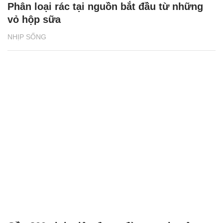
Phân loại rác tại nguồn bắt đầu từ những
vỏ hộp sữa
NHỊP SỐNG