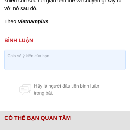
khiến con sóc nổi giận đến thế và chuyện gì xảy ra
với nó sau đó.
Theo
Vietnamplus
CÓ THỂ BẠN QUAN TÂM