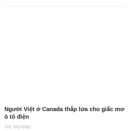
Người Việt ở Canada thắp lửa cho giấc mơ
ô tô điện
THỊ TRƯỜNG