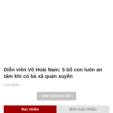
Diễn viên Võ Hoài Nam: 5 bố con luôn an
tâm khi có bà xã quán xuyến
GIA ĐÌNH
XEM THÊM BÀI VIẾT
Đọc nhiều
Bình luận nhiều