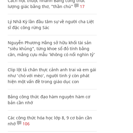
Cách học thuộc nhanh Bảng công thức
lượng giác bằng thơ, "thần chú"
17
Lý Nhã Kỳ lần đầu tâm sự về người cha Liệt
sĩ đặc công rừng Sác
Nguyễn Phương Hằng sở hữu khối tài sản
"siêu khủng", từng khoe sổ đỏ tính bằng
cân, mắng cựu mẫu 'không có nổi nghìn tỷ'
Clip lột tả chân thực cảnh anh trai và em gái
như 'chó với mèo', người tinh ý còn phát
hiện một vấn đề trong giáo dục con
Bảng công thức đạo hàm nguyên hàm cơ
bản cần nhớ
Các công thức hóa học lớp 8, 9 cơ bản cần
nhớ
106