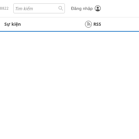
18822
Đăng nhập
Sự kiện
RSS