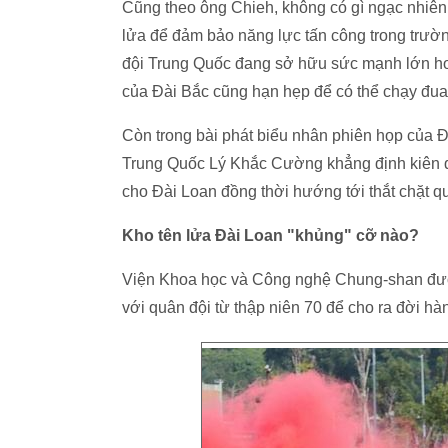
Cũng theo ông Chieh, không có gì ngạc nhiên
lửa để đảm bảo năng lực tấn công trong trư
đội Trung Quốc đang sở hữu sức mạnh lớn hơn
của Đài Bắc cũng hạn hẹp để có thể chạy đua 
Còn trong bài phát biểu nhân phiên họp của 
Trung Quốc Lý Khắc Cường khẳng định kiên qu
cho Đài Loan đồng thời hướng tới thắt chặt q
Kho tên lửa Đài Loan "khủng" cỡ nào?
Viện Khoa học và Công nghệ Chung-shan được 
với quân đội từ thập niên 70 để cho ra đời hàn