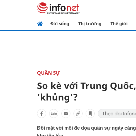
Đời sống
Thị trường
Thế giới
QUÂN SỰ
So kè với Trung Quốc,
'khủng'?
Đối mặt với mối đe dọa quân sự ngày càng
kho tên lửa.