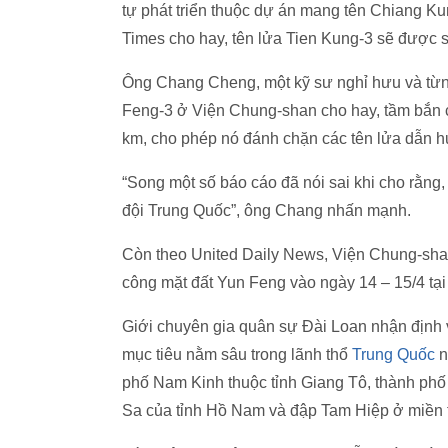
tự phát triển thuộc dự án mang tên Chiang Kung
Times cho hay, tên lửa Tien Kung-3 sẽ được s
Ông Chang Cheng, một kỹ sư nghỉ hưu và từng
Feng-3 ở Viện Chung-shan cho hay, tầm bắn c
km, cho phép nó đánh chặn các tên lửa dẫn 
“Song một số báo cáo đã nói sai khi cho rằng
đội Trung Quốc”, ông Chang nhấn mạnh.
Còn theo United Daily News, Viện Chung-shan 
công mặt đất Yun Feng vào ngày 14 – 15/4 tại
Giới chuyên gia quân sự Đài Loan nhận định 
mục tiêu nằm sâu trong lãnh thổ
Trung Quốc
n
phố Nam Kinh thuộc tỉnh Giang Tô, thành ph
Sa của tỉnh Hồ Nam và đập Tam Hiệp ở miền 