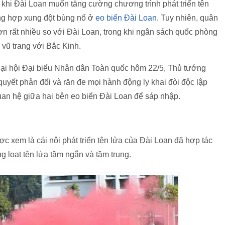
 khi Đài Loan muốn tăng cường chương trình phát triển tên
ờng hợp xung đột bùng nổ ở
eo biển Đài Loan
. Tuy nhiên, quân
 rất nhiều so với Đài Loan, trong khi ngân sách quốc phòng
vũ trang với Bắc Kinh.
Đại hội Đại biểu Nhân dân Toàn quốc hôm 22/5, Thủ tướng
yết phản đối và răn đe mọi hành động ly khai đòi độc lập
uan hệ giữa hai bên eo biển Đài Loan để sáp nhập.
xem là cái nôi phát triển tên lửa của Đài Loan đã hợp tác
g loạt tên lửa tầm ngắn và tầm trung.