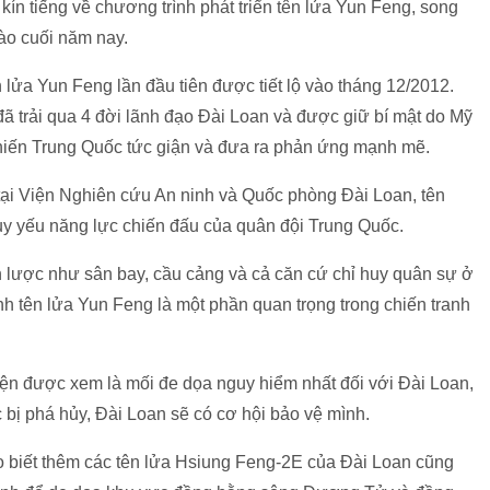
ín tiếng về chương trình phát triển tên lửa Yun Feng, song
ào cuối năm nay.
n lửa Yun Feng lần đầu tiên được tiết lộ vào tháng 12/2012.
đã trải qua 4 đời lãnh đạo Đài Loan và được giữ bí mật do Mỹ
 khiến Trung Quốc tức giận và đưa ra phản ứng mạnh mẽ.
tại Viện Nghiên cứu An ninh và Quốc phòng Đài Loan, tên
uy yếu năng lực chiến đấu của quân đội Trung Quốc.
ến lược như sân bay, cầu cảng và cả căn cứ chỉ huy quân sự ở
h tên lửa Yun Feng là một phần quan trọng trong chiến tranh
ện được xem là mối đe dọa nguy hiểm nhất đối với Đài Loan,
bị phá hủy, Đài Loan sẽ có cơ hội bảo vệ mình.
o biết thêm các tên lửa Hsiung Feng-2E của Đài Loan cũng