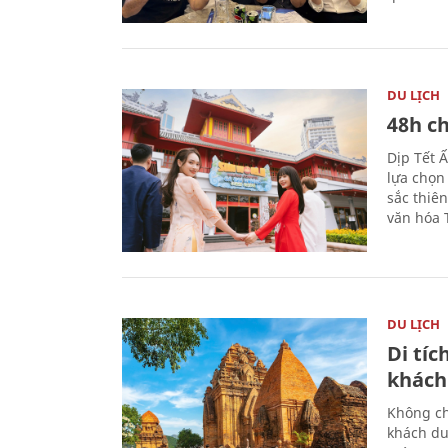
DU LỊCH
48h ch
Dịp Tết 
lựa chọn
sắc thiê
văn hóa 
DU LỊCH
Di tí
khách
Không ch
khách du