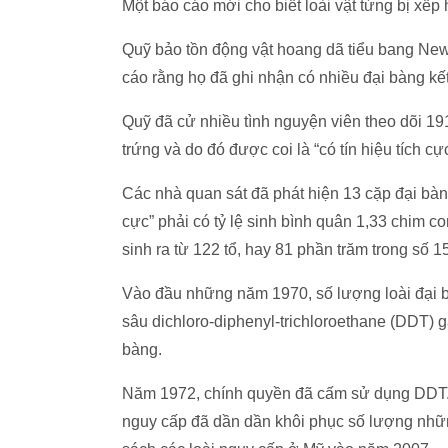
Một báo cáo mới cho biết loài vật từng bị xếp
Quỹ bảo tồn động vật hoang dã tiểu bang New
cáo rằng họ đã ghi nhận có nhiều đại bàng kết
Quỹ đã cử nhiều tình nguyện viên theo dõi 191
trứng và do đó được coi là “có tín hiệu tích cực
Các nhà quan sát đã phát hiện 13 cặp đại bàng
cực” phải có tỷ lệ sinh bình quân 1,33 chim c
sinh ra từ 122 tổ, hay 81 phần trăm trong số 
Vào đầu những năm 1970, số lượng loài đại 
sâu dichloro-diphenyl-trichloroethane (DDT) g
bàng.
Năm 1972, chính quyền đã cấm sử dụng DDT. 
nguy cấp đã dần dần khôi phục số lượng nhữn