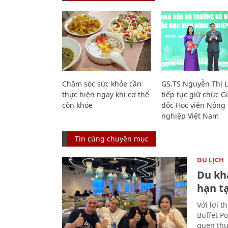
Chăm sóc sức khỏe cần
GS.TS Nguyễn Thị 
thực hiện ngay khi cơ thể
tiếp tục giữ chức 
còn khỏe
đốc Học viện Nông
nghiệp Việt Nam
Tin cùng chuyên mục
DU LỊCH
Du kh
hạn t
Với lợi t
Buffet P
quen thu