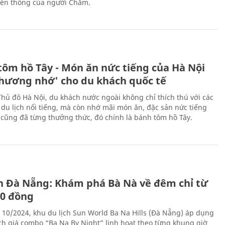
ền thống của người Chăm.
tôm hồ Tây - Món ăn nức tiếng của Hà Nội
thương nhớ' cho du khách quốc tế
Thủ đô Hà Nội, du khách nước ngoài không chỉ thích thú với các
 du lịch nổi tiếng, mà còn nhớ mãi món ăn, đặc sản nức tiếng
i cũng đã từng thưởng thức, đó chính là bánh tôm hồ Tây.
ch Đà Nẵng: Khám phá Bà Nà về đêm chỉ từ
00 đồng
 10/2024, khu du lịch Sun World Ba Na Hills (Đà Nẵng) áp dụng
ch giá combo “Ba Na By Night” linh hoạt theo từng khung giờ