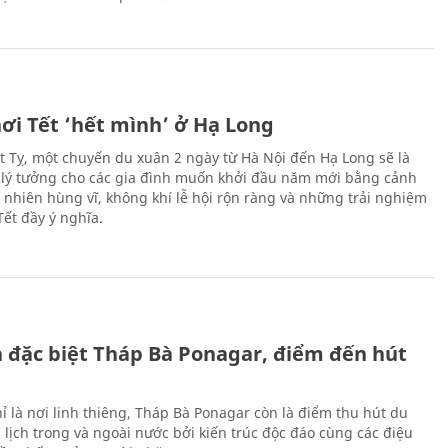
ơi Tết ‘hết mình’ ở Hạ Long
Ất Tỵ, một chuyến du xuân 2 ngày từ Hà Nội đến Hạ Long sẽ là
 lý tưởng cho các gia đình muốn khởi đầu năm mới bằng cảnh
n nhiên hùng vĩ, không khí lễ hội rộn ràng và những trải nghiệm
Tết đầy ý nghĩa.
ch đặc biệt Tháp Bà Ponagar, điểm đến hút
ỉ là nơi linh thiêng, Tháp Bà Ponagar còn là điểm thu hút du
 lịch trong và ngoài nước bởi kiến trúc độc đáo cùng các điệu