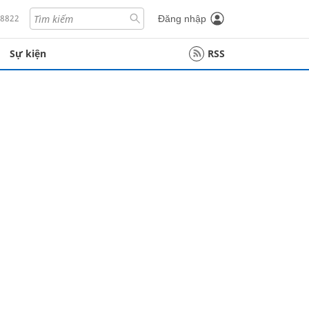
18822
Đăng nhập
Sự kiện
RSS