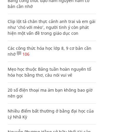
Bảng công thức đạo hàm nguyên hàm cơ
bản cần nhớ
Clip lột tả chân thực cảnh anh trai và em gái
như 'chó với mèo', người tinh ý còn phát
hiện một vấn đề trong giáo dục con
Các công thức hóa học lớp 8, 9 cơ bản cần
nhớ
106
Mẹo học thuộc Bảng tuần hoàn nguyên tố
hóa học bằng thơ, câu nói vui vẻ
20 số điện thoại ma ám bạn không bao giờ
nên gọi
Nhiều điểm bất thường ở bằng đại học của
Lý Nhã Kỳ
Nguyễn Phương Hằng sở hữu khối tài sản