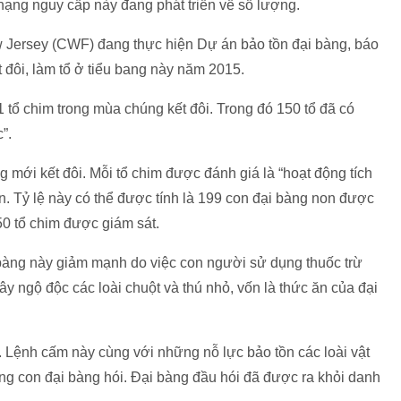
 hạng nguy cấp này đang phát triển về số lượng.
 Jersey (CWF) đang thực hiện Dự án bảo tồn đại bàng, báo
 đôi, làm tổ ở tiểu bang này năm 2015.
 tổ chim trong mùa chúng kết đôi. Trong đó 150 tổ đã có
”.
 mới kết đôi. Mỗi tổ chim được đánh giá là “hoạt động tích
on. Tỷ lệ này có thể được tính là 199 con đại bàng non được
150 tổ chim được giám sát.
bàng này giảm mạnh do việc con người sử dụng thuốc trừ
ây ngộ độc các loài chuột và thú nhỏ, vốn là thức ăn của đại
Lệnh cấm này cùng với những nỗ lực bảo tồn các loài vật
g con đại bàng hói. Đại bàng đầu hói đã được ra khỏi danh