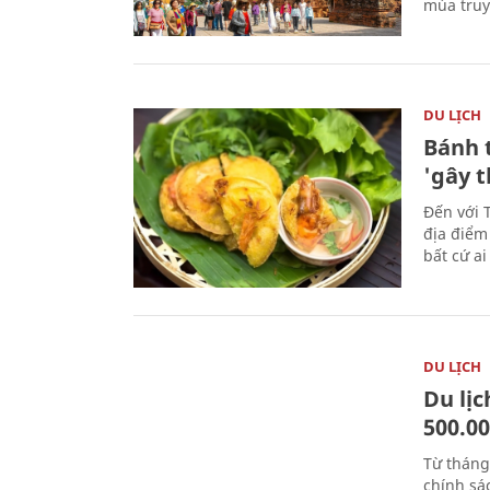
múa truy
DU LỊCH
Bánh 
'gây 
Đến với 
địa điểm
bất cứ a
DU LỊCH
Du lị
500.0
Từ tháng
chính sá