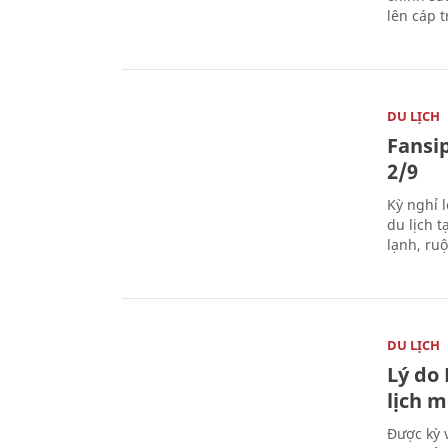
lên cáp t
DU LỊCH
Fansip
2/9
Kỳ nghỉ l
du lịch t
lạnh, ru
DU LỊCH
Lý do
lịch m
Được kỳ 