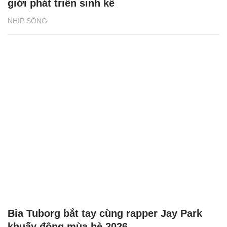
giới phát triển sinh kế
NHỊP SỐNG
Bia Tuborg bắt tay cùng rapper Jay Park
khuấy động mùa hè 2026