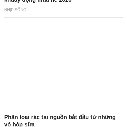
NHỊP SỐNG
Phân loại rác tại nguồn bắt đầu từ những
vỏ hộp sữa