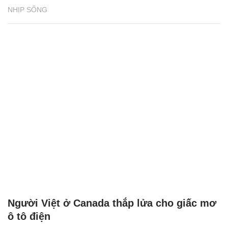
NHỊP SỐNG
Người Việt ở Canada thắp lửa cho giấc mơ
ô tô điện