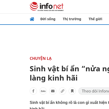
Đời sống
Thị trường
Thế giới
CHUYỆN LẠ
Sinh vật bí ẩn “nửa 
làng kinh hãi
Sinh vật bí ẩn không rõ là con gì xuất hi
kinh hãi.