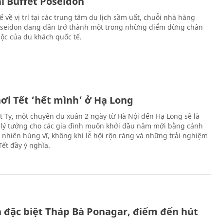
ại Buffet Poseidon
hế về vị trí tại các trung tâm du lịch sầm uất, chuỗi nhà hàng
oseidon đang dần trở thành một trong những điểm dừng chân
ộc của du khách quốc tế.
ơi Tết ‘hết mình’ ở Hạ Long
Ất Tỵ, một chuyến du xuân 2 ngày từ Hà Nội đến Hạ Long sẽ là
 lý tưởng cho các gia đình muốn khởi đầu năm mới bằng cảnh
n nhiên hùng vĩ, không khí lễ hội rộn ràng và những trải nghiệm
Tết đầy ý nghĩa.
ch đặc biệt Tháp Bà Ponagar, điểm đến hút