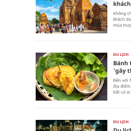
khách
Không ch
khách du
múa truy
DU LỊCH
Bánh 
'gây 
Đến với 
địa điểm
bất cứ a
DU LỊCH
Du lị