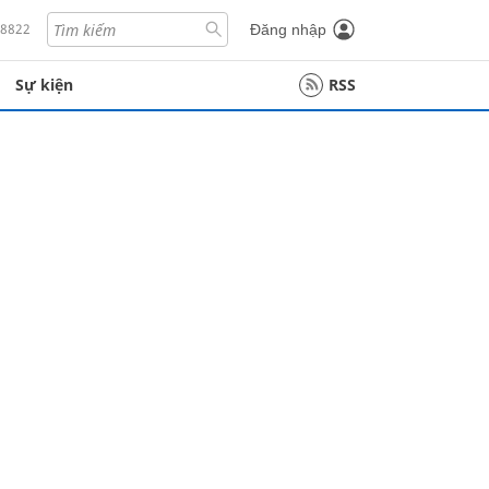
18822
Đăng nhập
Sự kiện
RSS