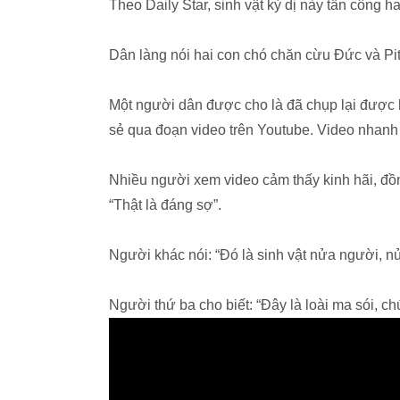
Theo Daily Star, sinh vật kỳ dị này tấn công h
Dân làng nói hai con chó chăn cừu Đức và Pitb
Một người dân được cho là đã chụp lại được h
sẻ qua đoạn video trên Youtube. Video nhanh
Nhiều người xem video cảm thấy kinh hãi, đồ
“Thật là đáng sợ”.
Người khác nói: “Đó là sinh vật nửa người, n
Người thứ ba cho biết: “Đây là loài ma sói, c