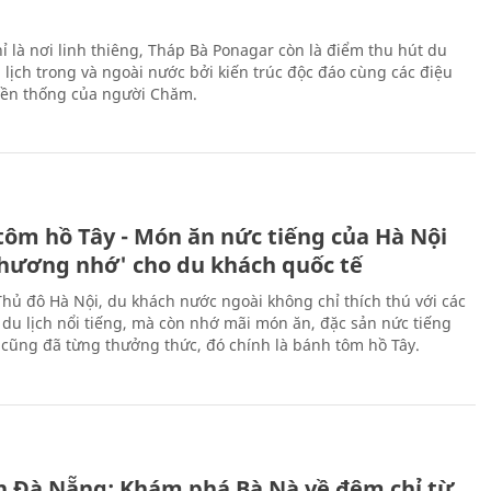
ỉ là nơi linh thiêng, Tháp Bà Ponagar còn là điểm thu hút du
 lịch trong và ngoài nước bởi kiến trúc độc đáo cùng các điệu
ền thống của người Chăm.
tôm hồ Tây - Món ăn nức tiếng của Hà Nội
thương nhớ' cho du khách quốc tế
Thủ đô Hà Nội, du khách nước ngoài không chỉ thích thú với các
 du lịch nổi tiếng, mà còn nhớ mãi món ăn, đặc sản nức tiếng
i cũng đã từng thưởng thức, đó chính là bánh tôm hồ Tây.
ch Đà Nẵng: Khám phá Bà Nà về đêm chỉ từ