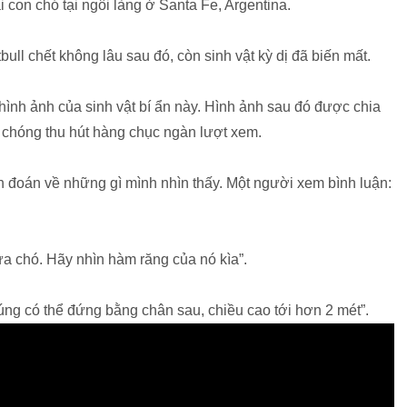
ai con chó tại ngôi làng ở Santa Fe, Argentina.
ull chết không lâu sau đó, còn sinh vật kỳ dị đã biến mất.
ình ảnh của sinh vật bí ẩn này. Hình ảnh sau đó được chia
 chóng thu hút hàng chục ngàn lượt xem.
n đoán về những gì mình nhìn thấy. Một người xem bình luận:
ửa chó. Hãy nhìn hàm răng của nó kìa”.
húng có thể đứng bằng chân sau, chiều cao tới hơn 2 mét”.