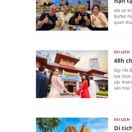
hạn t
Với lợi t
Buffet P
quen thu
DU LỊCH
48h ch
Dịp Tết 
lựa chọn
sắc thiê
văn hóa 
DU LỊCH
Di tí