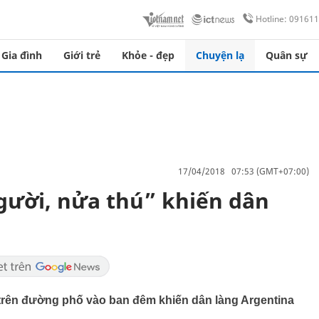
Hotline: 09161
Gia đình
Giới trẻ
Khỏe - đẹp
Chuyện lạ
Quân sự
17/04/2018 07:53 (GMT+07:00)
người, nửa thú” khiến dân
ện trên đường phố vào ban đêm khiến dân làng Argentina