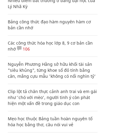
Nhiều điểm bất thường ở bằng đại học của
Lý Nhã Kỳ
Bảng công thức đạo hàm nguyên hàm cơ
bản cần nhớ
Các công thức hóa học lớp 8, 9 cơ bản cần
nhớ
106
Nguyễn Phương Hằng sở hữu khối tài sản
"siêu khủng", từng khoe sổ đỏ tính bằng
cân, mắng cựu mẫu 'không có nổi nghìn tỷ'
Clip lột tả chân thực cảnh anh trai và em gái
như 'chó với mèo', người tinh ý còn phát
hiện một vấn đề trong giáo dục con
Mẹo học thuộc Bảng tuần hoàn nguyên tố
hóa học bằng thơ, câu nói vui vẻ