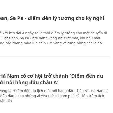
an, Sa Pa - điểm đến lý tưởng cho kỳ nghỉ
ễ 2/9 kéo dài 4 ngày sẽ là thời điểm lý tưởng cho một chuyến đi
ại Fansipan, Sa Pa - nơi nắng vàng như rót mật, khí hậu mát
ộng bậc thang mùa lúa chín rực vàng và tưng bừng các lễ hội.
 Hà Nam có cơ hội trở thành ‘Điểm đến du
ới nổi hàng đầu châu Á’
vọng là “Điểm đến du lịch mới nổi hàng đầu châu Á”, Hà Nam là
-đến dành cho những ai yêu thích khám phá các lớp trầm tích
bản địa.