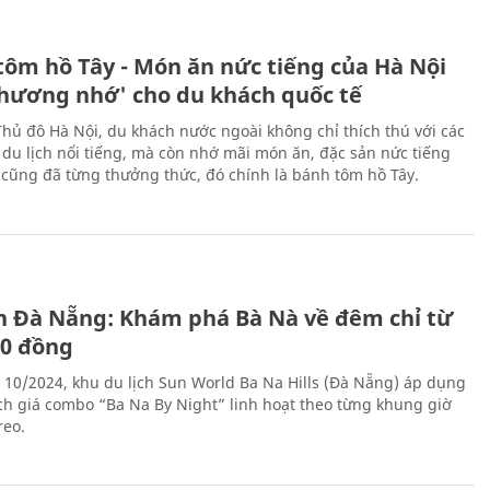
tôm hồ Tây - Món ăn nức tiếng của Hà Nội
thương nhớ' cho du khách quốc tế
Thủ đô Hà Nội, du khách nước ngoài không chỉ thích thú với các
 du lịch nổi tiếng, mà còn nhớ mãi món ăn, đặc sản nức tiếng
i cũng đã từng thưởng thức, đó chính là bánh tôm hồ Tây.
ch Đà Nẵng: Khám phá Bà Nà về đêm chỉ từ
00 đồng
 10/2024, khu du lịch Sun World Ba Na Hills (Đà Nẵng) áp dụng
ch giá combo “Ba Na By Night” linh hoạt theo từng khung giờ
reo.