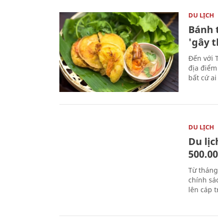
DU LỊCH
Bánh 
'gây 
Đến với 
địa điểm
bất cứ a
DU LỊCH
Du lị
500.0
Từ tháng
chính sá
lên cáp t