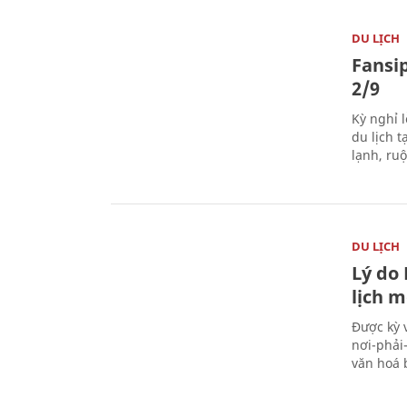
DU LỊCH
Fansip
2/9
Kỳ nghỉ l
du lịch t
lạnh, ru
DU LỊCH
Lý do
lịch m
Được kỳ 
nơi-phải
văn hoá 