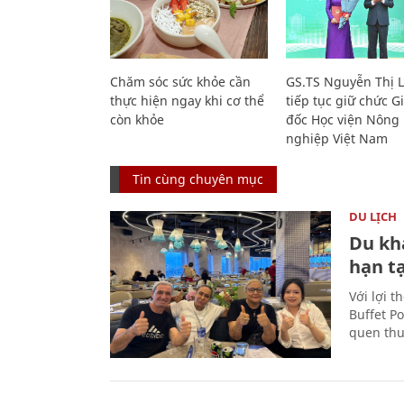
Chăm sóc sức khỏe cần
GS.TS Nguyễn Thị 
thực hiện ngay khi cơ thể
tiếp tục giữ chức 
còn khỏe
đốc Học viện Nông
nghiệp Việt Nam
Tin cùng chuyên mục
DU LỊCH
Du kh
hạn t
Với lợi t
Buffet P
quen thu