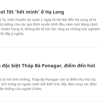
ơi Tết ‘hết mình’ ở Hạ Long
Ất Tỵ, một chuyến du xuân 2 ngày từ Hà Nội đến Hạ Long sẽ là
 lý tưởng cho các gia đình muốn khởi đầu năm mới bằng cảnh
n nhiên hùng vĩ, không khí lễ hội rộn ràng và những trải nghiệm
Tết đầy ý nghĩa.
ch đặc biệt Tháp Bà Ponagar, điểm đến hút
ỉ là nơi linh thiêng, Tháp Bà Ponagar còn là điểm thu hút du
 lịch trong và ngoài nước bởi kiến trúc độc đáo cùng các điệu
ền thống của người Chăm.