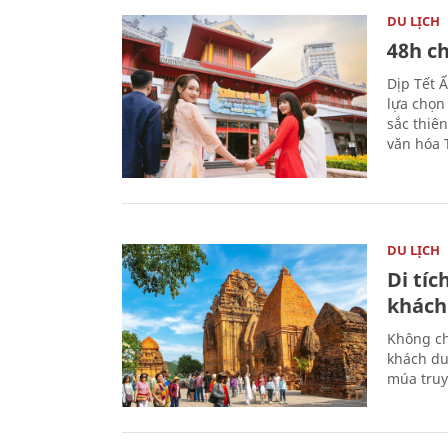
DU LỊCH
48h ch
Dịp Tết 
lựa chọn
sắc thiê
văn hóa 
DU LỊCH
Di tí
khách
Không ch
khách du
múa truy