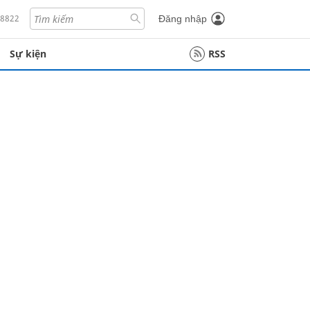
18822
Đăng nhập
Sự kiện
RSS