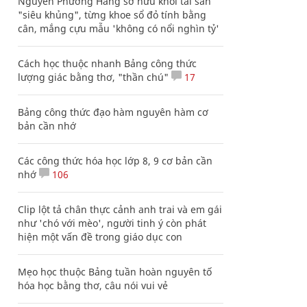
Nguyễn Phương Hằng sở hữu khối tài sản
"siêu khủng", từng khoe sổ đỏ tính bằng
cân, mắng cựu mẫu 'không có nổi nghìn tỷ'
Cách học thuộc nhanh Bảng công thức
lượng giác bằng thơ, "thần chú"
17
Bảng công thức đạo hàm nguyên hàm cơ
bản cần nhớ
Các công thức hóa học lớp 8, 9 cơ bản cần
nhớ
106
Clip lột tả chân thực cảnh anh trai và em gái
như 'chó với mèo', người tinh ý còn phát
hiện một vấn đề trong giáo dục con
Mẹo học thuộc Bảng tuần hoàn nguyên tố
hóa học bằng thơ, câu nói vui vẻ