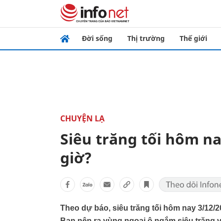
Đời sống
Thị trường
Thế giới
CHUYỆN LẠ
Siêu trăng tối hôm na
giờ?
Theo dự báo, siêu trăng tối hôm nay 3/12/2
Bạn nên ra vùng ngoại ô ngắm siêu trăng v