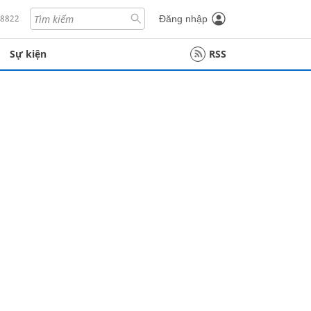
18822
Đăng nhập
Sự kiện
RSS