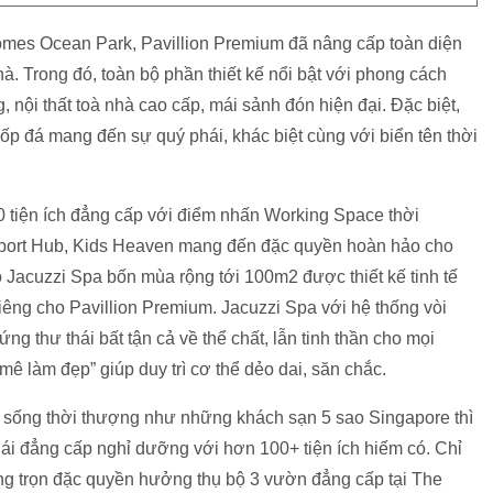
homes Ocean Park, Pavillion Premium đã nâng cấp toàn diện
hà. Trong đó, toàn bộ phần thiết kế nổi bật với phong cách
 nội thất toà nhà cao cấp, mái sảnh đón hiện đại. Đặc biệt,
p đá mang đến sự quý phái, khác biệt cùng với biển tên thời
 tiện ích đẳng cấp với điểm nhấn Working Space thời
Sport Hub, Kids Heaven mang đến đặc quyền hoàn hảo cho
ồ Jacuzzi Spa bốn mùa rộng tới 100m2 được thiết kế tinh tế
iêng cho Pavillion Premium. Jacuzzi Spa với hệ thống vòi
ng thư thái bất tận cả về thể chất, lẫn tinh thần cho mọi
ê làm đẹp” giúp duy trì cơ thể dẻo dai, săn chắc.
ất sống thời thượng như những khách sạn 5 sao Singapore thì
hái đẳng cấp nghỉ dưỡng với hơn 100+ tiện ích hiếm có. Chỉ
ng trọn đặc quyền hưởng thụ bộ 3 vườn đẳng cấp tại The