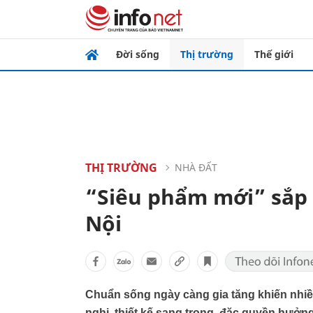
Đời sống
Thị trường
Thế giới
THỊ TRƯỜNG
NHÀ ĐẤT
“Siêu phẩm mới” sắp 
Nội
Chuẩn sống ngày càng gia tăng khiến nhiề
nghi, thiết kế sang trọng, đặc quyền hưởng