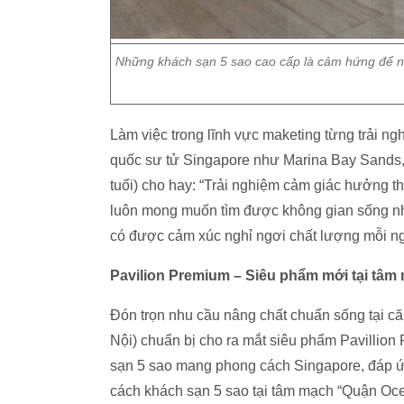
Những khách sạn 5 sao cao cấp là cảm hứng để nh
Làm việc trong lĩnh vực maketing từng trải ng
quốc sư tử Singapore như Marina Bay Sands, 
tuổi) cho hay: “Trải nghiệm cảm giác hưởng th
luôn mong muốn tìm được không gian sống như
có được cảm xúc nghỉ ngơi chất lượng mỗi ng
Pavilion Premium – Siêu phẩm mới tại tâ
Đón trọn nhu cầu nâng chất chuẩn sống tại 
Nội) chuẩn bị cho ra mắt siêu phẩm Pavillio
sạn 5 sao mang phong cách Singapore, đáp ứn
cách khách sạn 5 sao tại tâm mạch “Quận Oc