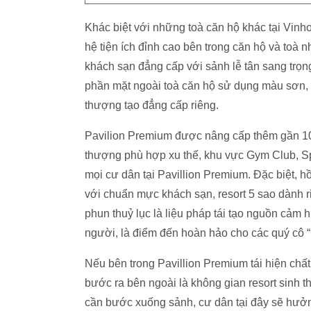
Khác biệt với những toà căn hộ khác tại Vin
hệ tiện ích đỉnh cao bên trong căn hộ và toà n
khách sạn đẳng cấp với sảnh lễ tân sang trọng,
phần mặt ngoài toà căn hộ sử dụng màu sơn, ố
thượng tạo đẳng cấp riêng.
Pavilion Premium được nâng cấp thêm gần 10
thượng phù hợp xu thế, khu vực Gym Club, 
mọi cư dân tại Pavillion Premium. Đặc biệt, h
với chuẩn mực khách sạn, resort 5 sao dành r
phun thuỷ lục là liệu pháp tái tạo nguồn cảm hứ
người, là điểm đến hoàn hảo cho các quý cô “m
Nếu bên trong Pavillion Premium tái hiện ch
bước ra bên ngoài là không gian resort sinh t
cần bước xuống sảnh, cư dân tại đây sẽ hưở