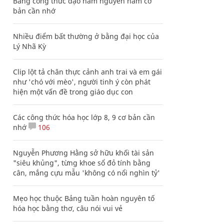
Bảng công thức đạo hàm nguyên hàm cơ
bản cần nhớ
Nhiều điểm bất thường ở bằng đại học của
Lý Nhã Kỳ
Clip lột tả chân thực cảnh anh trai và em gái
như 'chó với mèo', người tinh ý còn phát
hiện một vấn đề trong giáo dục con
Các công thức hóa học lớp 8, 9 cơ bản cần
nhớ
106
Nguyễn Phương Hằng sở hữu khối tài sản
"siêu khủng", từng khoe sổ đỏ tính bằng
cân, mắng cựu mẫu 'không có nổi nghìn tỷ'
Mẹo học thuộc Bảng tuần hoàn nguyên tố
hóa học bằng thơ, câu nói vui vẻ