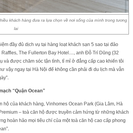
iều khách hàng đưa ra lựa chọn về nơi sống của mình trong tương
lai
hiệm đầy đủ dịch vụ tại hàng loạt khách sạn 5 sao tại đảo
Raffles, The Fullerton Bay Hotel…, anh Đỗ Trí Dũng (32
ụ và được chăm sóc tận tình, tỉ mỉ ở đẳng cấp cao khiến tôi
 vậy ngay tại Hà Nội để không cần phải đi du lịch mà vẫn
ày”.
m mạch “Quận Ocean”
căn hộ của khách hàng, Vinhomes Ocean Park (Gia Lâm, Hà
n Premium – toà căn hộ được truyền cảm hứng từ những khách
g hoàn hảo mọi tiêu chí của một toà căn hộ cao cấp phong
ean”.