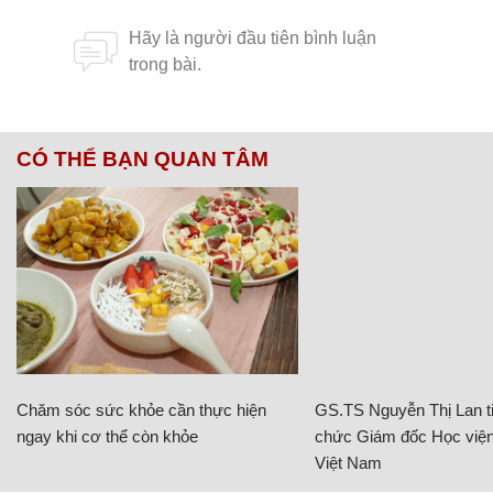
CÓ THỂ BẠN QUAN TÂM
Chăm sóc sức khỏe cần thực hiện
GS.TS Nguyễn Thị Lan ti
ngay khi cơ thể còn khỏe
chức Giám đốc Học viện
Việt Nam