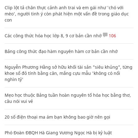
Clip lột tả chân thực cảnh anh trai và em gái như 'chó với
mèo', người tinh ý còn phát hiện một vấn đề trong giáo dục
con
Các công thức hóa học lớp 8, 9 cơ bản cần nhớ
106
Bảng công thức đạo hàm nguyên hàm cơ bản cần nhớ
Nguyễn Phương Hằng sở hữu khối tài sản "siêu khủng", từng
khoe sổ đỏ tính bằng cân, mắng cựu mẫu 'không có nổi
nghìn tỷ'
Mẹo học thuộc Bảng tuần hoàn nguyên tố hóa học bằng thơ,
câu nói vui vẻ
20 số điện thoại ma ám bạn không bao giờ nên gọi
Phó Đoàn ĐBQH Hà Giang Vương Ngọc Hà bị kỷ luật