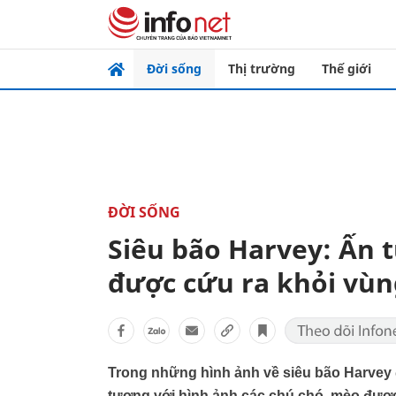
Đời sống
Thị trường
Thế giới
ĐỜI SỐNG
Siêu bão Harvey: Ấn 
được cứu ra khỏi vùn
Trong những hình ảnh về siêu bão Harvey 
tượng với hình ảnh các chú chó, mèo đượ