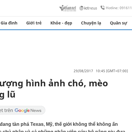
Hotline: 09161
Gia đình
Giới trẻ
Khỏe - đẹp
Chuyện lạ
Quân sự
29/08/2017 10:45 (GMT+07:00)
tượng hình ảnh chó, mèo
g lũ
đang tàn phá Texas, Mỹ, thế giới không thể không ấn
c chủ nhân và cả những nhân viên cứu hộ nâng niu đưa