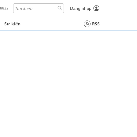
18822
Đăng nhập
Sự kiện
RSS