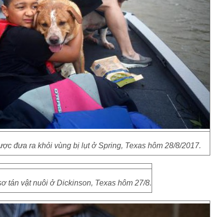
ợc đưa ra khỏi vùng bị lụt ở Spring, Texas hôm 28/8/2017.
ơ tán vật nuôi ở Dickinson, Texas hôm 27/8.