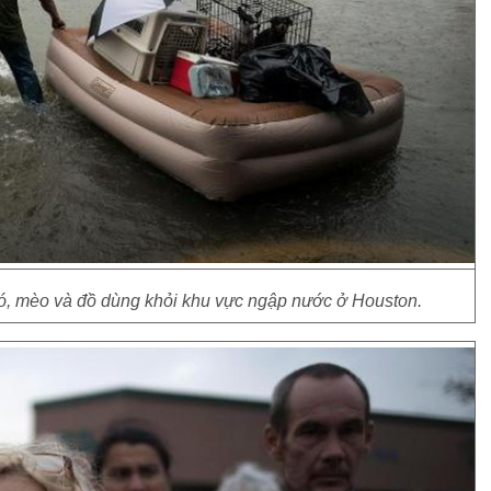
ó, mèo và đồ dùng khỏi khu vực ngập nước ở Houston.