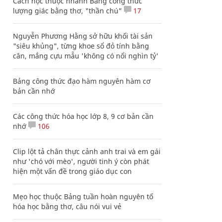
Cách học thuộc nhanh Bảng công thức
lượng giác bằng thơ, "thần chú"
17
Nguyễn Phương Hằng sở hữu khối tài sản
"siêu khủng", từng khoe sổ đỏ tính bằng
cân, mắng cựu mẫu 'không có nổi nghìn tỷ'
Bảng công thức đạo hàm nguyên hàm cơ
bản cần nhớ
Các công thức hóa học lớp 8, 9 cơ bản cần
nhớ
106
Clip lột tả chân thực cảnh anh trai và em gái
như 'chó với mèo', người tinh ý còn phát
hiện một vấn đề trong giáo dục con
Mẹo học thuộc Bảng tuần hoàn nguyên tố
hóa học bằng thơ, câu nói vui vẻ