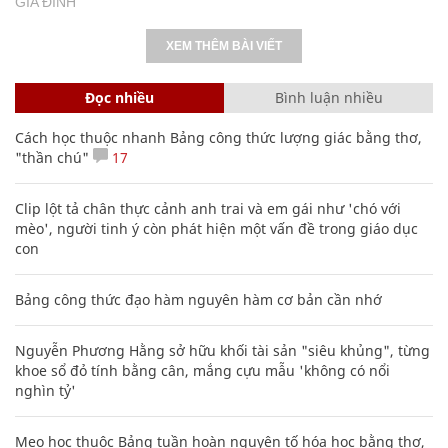
GIA ĐÌNH
XEM THÊM BÀI VIẾT
Đọc nhiều
Bình luận nhiều
Cách học thuộc nhanh Bảng công thức lượng giác bằng thơ,
"thần chú"
17
Clip lột tả chân thực cảnh anh trai và em gái như 'chó với
mèo', người tinh ý còn phát hiện một vấn đề trong giáo dục
con
Bảng công thức đạo hàm nguyên hàm cơ bản cần nhớ
Nguyễn Phương Hằng sở hữu khối tài sản "siêu khủng", từng
khoe sổ đỏ tính bằng cân, mắng cựu mẫu 'không có nổi
nghìn tỷ'
Mẹo học thuộc Bảng tuần hoàn nguyên tố hóa học bằng thơ,