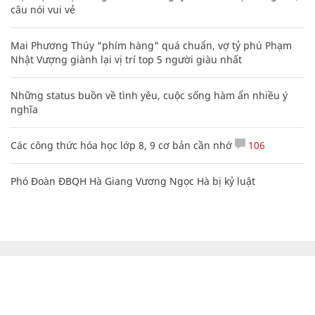
câu nói vui vẻ
Mai Phương Thúy "phím hàng" quá chuẩn, vợ tỷ phú Phạm
Nhật Vượng giành lại vị trí top 5 người giàu nhất
Những status buồn về tình yêu, cuộc sống hàm ẩn nhiều ý
nghĩa
Các công thức hóa học lớp 8, 9 cơ bản cần nhớ
106
Phó Đoàn ĐBQH Hà Giang Vương Ngọc Hà bị kỷ luật
CHUYÊN TRANG CỦA BÁO