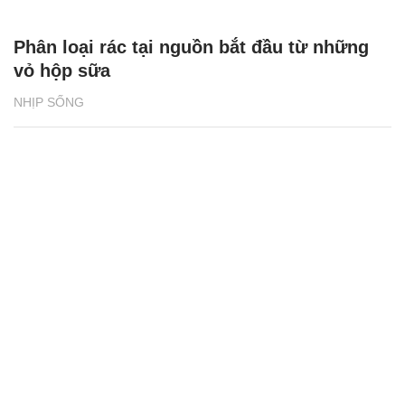
Phân loại rác tại nguồn bắt đầu từ những
vỏ hộp sữa
NHỊP SỐNG