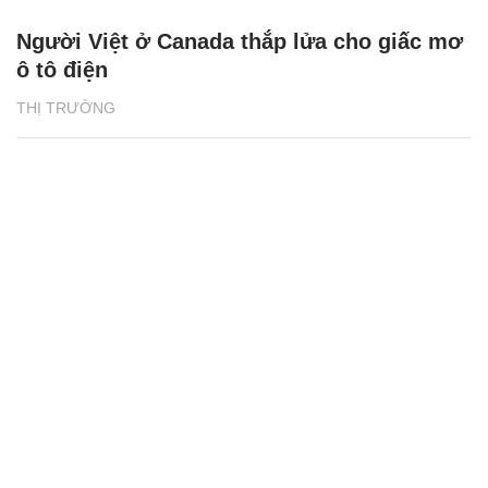
Người Việt ở Canada thắp lửa cho giấc mơ
ô tô điện
THỊ TRƯỜNG