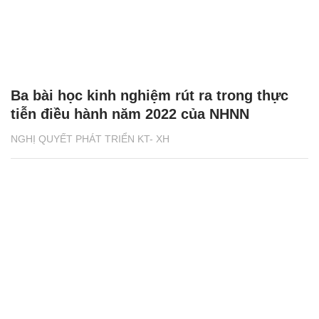
Ba bài học kinh nghiệm rút ra trong thực
tiễn điều hành năm 2022 của NHNN
NGHỊ QUYẾT PHÁT TRIỂN KT- XH