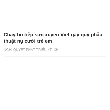
Chạy bộ tiếp sức xuyên Việt gây quỹ phẫu
thuật nụ cười trẻ em
NGHỊ QUYẾT PHÁT TRIỂN KT- XH