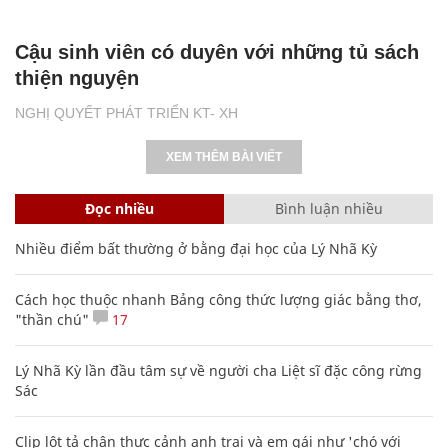
Cậu sinh viên có duyên với những tủ sách
thiện nguyện
NGHỊ QUYẾT PHÁT TRIỂN KT- XH
XEM THÊM BÀI VIẾT
Đọc nhiều
Bình luận nhiều
Nhiều điểm bất thường ở bằng đại học của Lý Nhã Kỳ
Cách học thuộc nhanh Bảng công thức lượng giác bằng thơ,
"thần chú"
17
Lý Nhã Kỳ lần đầu tâm sự về người cha Liệt sĩ đặc công rừng
Sác
Clip lột tả chân thực cảnh anh trai và em gái như 'chó với