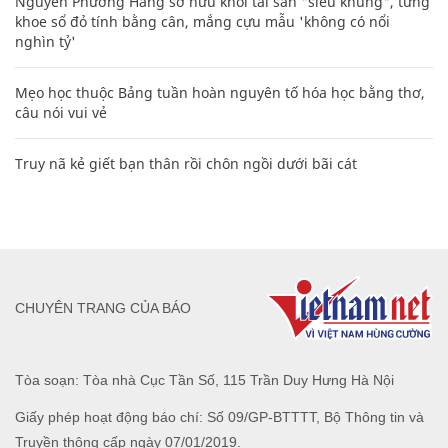
Nguyễn Phương Hằng sở hữu khối tài sản "siêu khủng", từng
khoe sổ đỏ tính bằng cân, mắng cựu mẫu 'không có nổi
nghìn tỷ'
Mẹo học thuộc Bảng tuần hoàn nguyên tố hóa học bằng thơ,
câu nói vui vẻ
Truy nã kẻ giết bạn thân rồi chôn ngồi dưới bãi cát
CHUYÊN TRANG CỦA BÁO
Tòa soạn: Tòa nhà Cục Tần Số, 115 Trần Duy Hưng Hà Nội
Giấy phép hoạt động báo chí: Số 09/GP-BTTTT, Bộ Thông tin và
Truyền thông cấp ngày 07/01/2019.