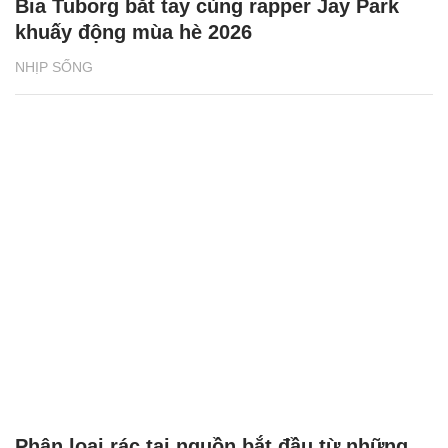
Bia Tuborg bắt tay cùng rapper Jay Park
khuấy động mùa hè 2026
NHỊP SỐNG
Phân loại rác tại nguồn bắt đầu từ những