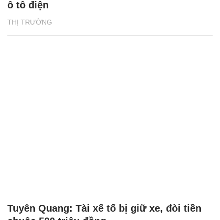
ô tô điện
THỊ TRƯỜNG
Tuyên Quang: Tài xế tố bị giữ xe, đòi tiền