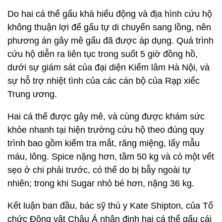
Do hai cá thể gấu khá hiếu động và địa hình cứu hộ
không thuận lợi để gấu tự di chuyển sang lồng, nên
phương án gây mê gấu đã được áp dụng. Quá trình
cứu hộ diễn ra liên tục trong suốt 5 giờ đồng hồ,
dưới sự giám sát của đại diện Kiểm lâm Hà Nội, và
sự hỗ trợ nhiệt tình của các cán bộ của Rạp xiếc
Trung ương.
Hai cá thể được gây mê, và cùng được khám sức
khỏe nhanh tại hiện trường cứu hộ theo đúng quy
trình bao gồm kiểm tra mắt, răng miệng, lấy mẫu
máu, lông. Spice nặng hơn, tầm 50 kg và có một vết
sẹo ở chi phải trước, có thể do bị bẫy ngoài tự
nhiên; trong khi Sugar nhỏ bé hơn, nặng 36 kg.
Kết luận ban đầu, bác sỹ thú y Kate Shipton, của Tổ
chức Động vật Châu Á nhận định hai cá thể gấu cái