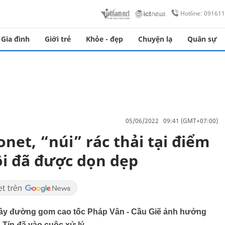
Hotline: 09161
Gia đình
Giới trẻ
Khỏe - đẹp
Chuyện lạ
Quân sự
05/06/2022 09:41 (GMT+07:00)
net, “núi” rác thải tại điểm
i đã được dọn dẹp
 vây đường gom cao tốc Pháp Vân - Cầu Giẽ ảnh hưởng
ín đã vào cuộc xử lý.