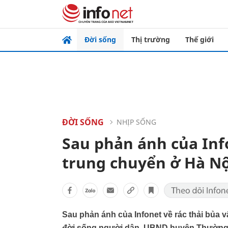
Đời sống
Thị trường
Thế giới
ĐỜI SỐNG
NHỊP SỐNG
Sau phản ánh của Info
trung chuyển ở Hà Nộ
Sau phản ánh của
Infonet
về rác thải bủa
đời sống người dân, UBND huyện Thường T