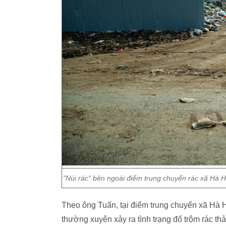
"Núi rác" bên ngoài điểm trung chuyển rác xã Hà 
Theo ông Tuấn, tại điểm trung chuyển xã Hà H
thường xuyên xảy ra tình trạng đổ trộm rác thải