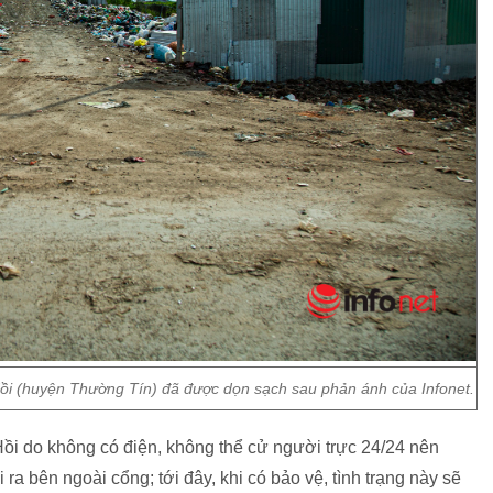
Hồi (huyện Thường Tín) đã được dọn sạch sau phản ánh của Infonet.
ồi do không có điện, không thể cử người trực 24/24 nên
 ra bên ngoài cổng; tới đây, khi có bảo vệ, tình trạng này sẽ