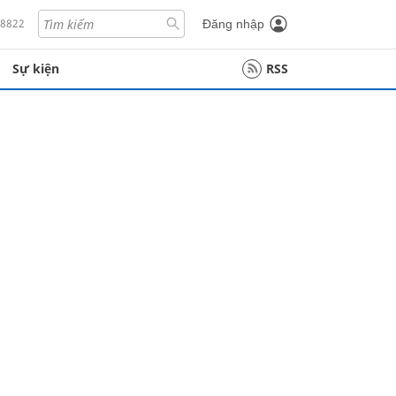
18822
Đăng nhập
Sự kiện
RSS