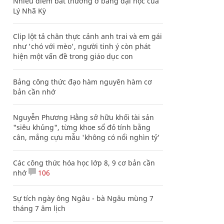
Nhiều điểm bất thường ở bằng đại học của
Lý Nhã Kỳ
Clip lột tả chân thực cảnh anh trai và em gái
như 'chó với mèo', người tinh ý còn phát
hiện một vấn đề trong giáo dục con
Bảng công thức đạo hàm nguyên hàm cơ
bản cần nhớ
Nguyễn Phương Hằng sở hữu khối tài sản
"siêu khủng", từng khoe sổ đỏ tính bằng
cân, mắng cựu mẫu 'không có nổi nghìn tỷ'
Các công thức hóa học lớp 8, 9 cơ bản cần
nhớ
106
Sự tích ngày ông Ngâu - bà Ngâu mùng 7
tháng 7 âm lịch