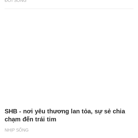
ĐỜI SỐNG
SHB - nơi yêu thương lan tỏa, sự sẻ chia
chạm đến trái tim
NHỊP SỐNG