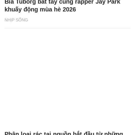
Bia Tuborg bắt tay cùng rapper Jay Park
khuấy động mùa hè 2026
NHỊP SỐNG
Phân loại rác tại nguồn bắt đầu từ những