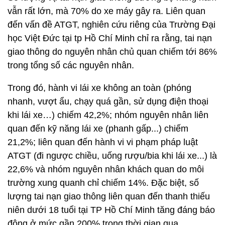
vẫn rất lớn, mà 70% do xe máy gây ra. Liên quan
đến vấn đề ATGT, nghiên cứu riêng của Trường Đại
học Việt Đức tại tp Hồ Chí Minh chỉ ra rằng, tai nạn
giao thông do nguyên nhân chủ quan chiếm tới 86%
trong tổng số các nguyên nhân.
Trong đó, hành vi lái xe không an toàn (phóng
nhanh, vượt ẩu, chạy quá gần, sử dụng điện thoại
khi lái xe…) chiếm 42,2%; nhóm nguyên nhân liên
quan đến kỹ năng lái xe (phanh gấp...) chiếm
21,2%; liên quan đến hành vi vi phạm pháp luật
ATGT (đi ngược chiều, uống rượu/bia khi lái xe...) là
22,6% và nhóm nguyên nhân khách quan do môi
trường xung quanh chỉ chiếm 14%. Đặc biệt, số
lượng tai nạn giao thông liên quan đến thanh thiếu
niên dưới 18 tuổi tại TP Hồ Chí Minh tăng đáng báo
động ở mức gần 200% trong thời gian qua.