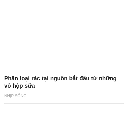
Phân loại rác tại nguồn bắt đầu từ những
vỏ hộp sữa
NHỊP SỐNG