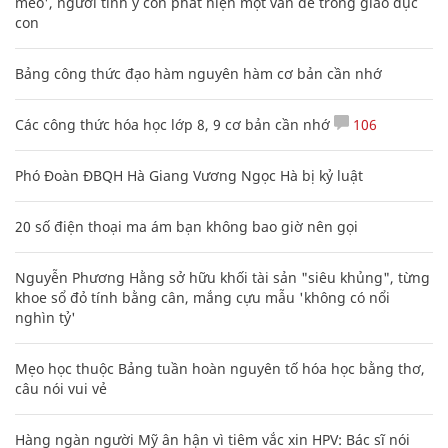
mèo', người tinh ý còn phát hiện một vấn đề trong giáo dục
con
Bảng công thức đạo hàm nguyên hàm cơ bản cần nhớ
Các công thức hóa học lớp 8, 9 cơ bản cần nhớ
106
Phó Đoàn ĐBQH Hà Giang Vương Ngọc Hà bị kỷ luật
20 số điện thoại ma ám bạn không bao giờ nên gọi
Nguyễn Phương Hằng sở hữu khối tài sản "siêu khủng", từng
khoe sổ đỏ tính bằng cân, mắng cựu mẫu 'không có nổi
nghìn tỷ'
Mẹo học thuộc Bảng tuần hoàn nguyên tố hóa học bằng thơ,
câu nói vui vẻ
Hàng ngàn người Mỹ ân hận vì tiêm vắc xin HPV: Bác sĩ nói