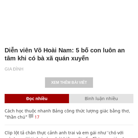
Diễn viên Võ Hoài Nam: 5 bố con luôn an
tâm khi có bà xã quán xuyến
GIA ĐÌNH
XEM THÊM BÀI VIẾT
Đọc nhiều
Bình luận nhiều
Cách học thuộc nhanh Bảng công thức lượng giác bằng thơ,
"thần chú"
17
Clip lột tả chân thực cảnh anh trai và em gái như 'chó với