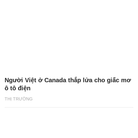
Người Việt ở Canada thắp lửa cho giấc mơ
ô tô điện
THỊ TRƯỜNG