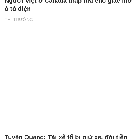
Người Việt ở Canada thắp lửa cho giấc mơ
ô tô điện
THỊ TRƯỜNG
Tuyên Quang: Tài xế tố bị giữ xe, đòi tiền