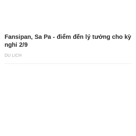
Fansipan, Sa Pa - điểm đến lý tưởng cho kỳ
nghỉ 2/9
DU LỊCH