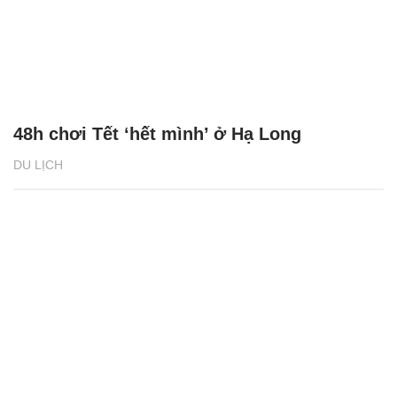
48h chơi Tết ‘hết mình’ ở Hạ Long
DU LỊCH