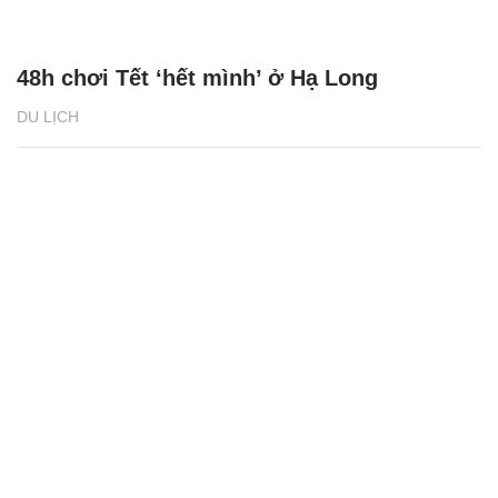
48h chơi Tết ‘hết mình’ ở Hạ Long
DU LỊCH