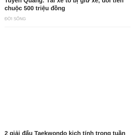
Tuyên Quang: Tài xế tố bị giữ xe, đòi tiền
chuộc 500 triệu đồng
ĐỜI SỐNG
2 giải đấu Taekwondo kịch tính trong tuần