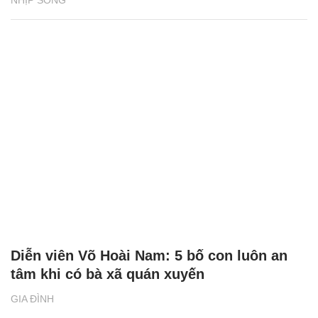
NHỊP SỐNG
Diễn viên Võ Hoài Nam: 5 bố con luôn an
tâm khi có bà xã quán xuyến
GIA ĐÌNH