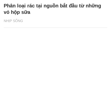
Phân loại rác tại nguồn bắt đầu từ những
vỏ hộp sữa
NHỊP SỐNG