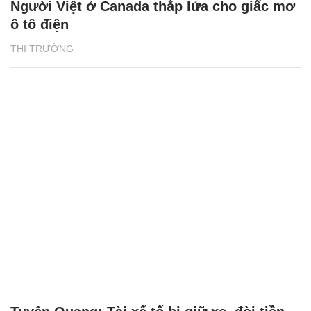
Người Việt ở Canada thắp lửa cho giấc mơ
ô tô điện
THỊ TRƯỜNG