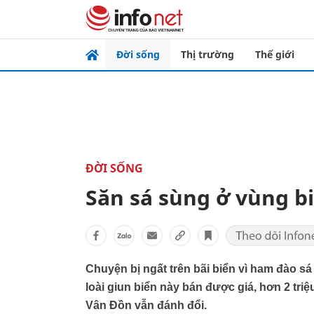
Đời sống
Thị trường
Thế giới
ĐỜI SỐNG
Săn sá sùng ở vùng b
Chuyện bị ngất trên bãi biển vì ham đào 
loài giun biển này bán được giá, hơn 2 tr
Vân Đồn vẫn đánh đổi.