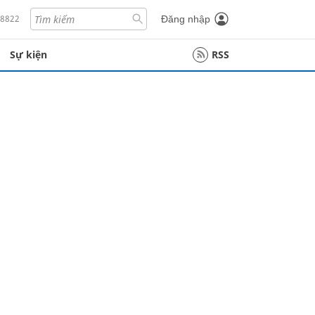
18822
Đăng nhập
Sự kiện
RSS