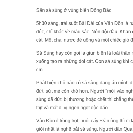
Săn sá sùng ở vùng biển Đông Bắc
5h30 sáng, trải suốt Bãi Dài của Vân Đồn là
đúc, chỉ khác về màu sắc. Nón đội đầu. Khăn 
cát. Một chai nước để uống và một chiếc giỏ 
Sá Sùng hay còn gọi là giun biển là loài thân 
xuống tạo ra những doi cát. Con sá sùng khi 
cm.
Phát hiện chỗ nào có sá sùng đang ẩn mình d
đứt, sứt mẻ còn khó hơn. Người "mới vào ngh
sùng đã đứt, bị thương hoặc chết thì chẳng t
thịt và mất đi vị ngon ngọt độc đáo.
Vân Đồn ít trồng trọt, nuôi cấy. Đàn ông thì đ
giỏi nhất là nghề bắt sá sùng. Người dân Qua