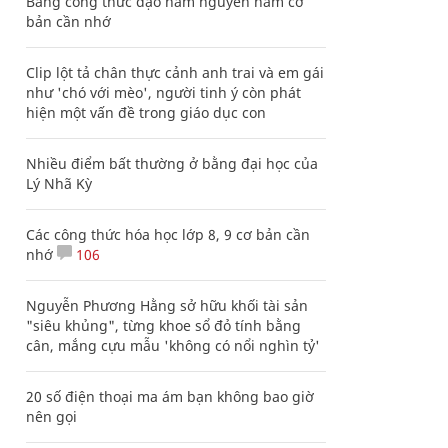
Bảng công thức đạo hàm nguyên hàm cơ
bản cần nhớ
Clip lột tả chân thực cảnh anh trai và em gái
như 'chó với mèo', người tinh ý còn phát
hiện một vấn đề trong giáo dục con
Nhiều điểm bất thường ở bằng đại học của
Lý Nhã Kỳ
Các công thức hóa học lớp 8, 9 cơ bản cần
nhớ
106
Nguyễn Phương Hằng sở hữu khối tài sản
"siêu khủng", từng khoe sổ đỏ tính bằng
cân, mắng cựu mẫu 'không có nổi nghìn tỷ'
20 số điện thoại ma ám bạn không bao giờ
nên gọi