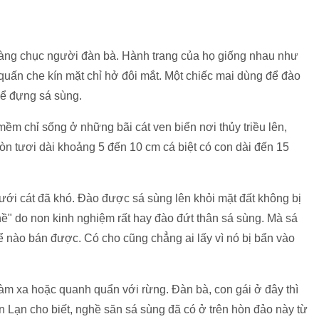
 hàng chục người đàn bà. Hành trang của họ giống nhau như
quấn che kín mặt chỉ hở đôi mắt. Một chiếc mai dùng để đào
để đựng sá sùng.
mềm chỉ sống ở những bãi cát ven biển nơi thủy triều lên,
còn tươi dài khoảng 5 đến 10 cm cá biệt có con dài đến 15
ưới cát đã khó. Đào được sá sùng lên khỏi mặt đất không bị
ề" do non kinh nghiệm rất hay đào đứt thân sá sùng. Mà sá
hể nào bán được. Có cho cũng chẳng ai lấy vì nó bị bẩn vào
i làm xa hoặc quanh quẩn với rừng. Đàn bà, con gái ở đây thì
n Lạn cho biết, nghề săn sá sùng đã có ở trên hòn đảo này từ