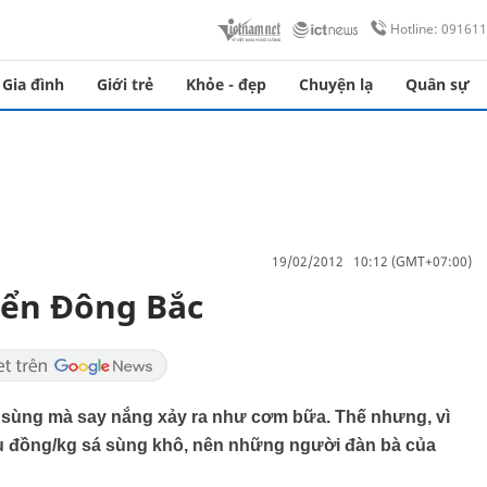
Hotline: 09161
Gia đình
Giới trẻ
Khỏe - đẹp
Chuyện lạ
Quân sự
19/02/2012 10:12 (GMT+07:00)
iển Đông Bắc
sá sùng mà say nắng xảy ra như cơm bữa. Thế nhưng, vì
iệu đồng/kg sá sùng khô, nên những người đàn bà của