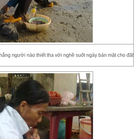
hẳng người nào thiết tha với nghề suốt ngày bán mặt cho đất