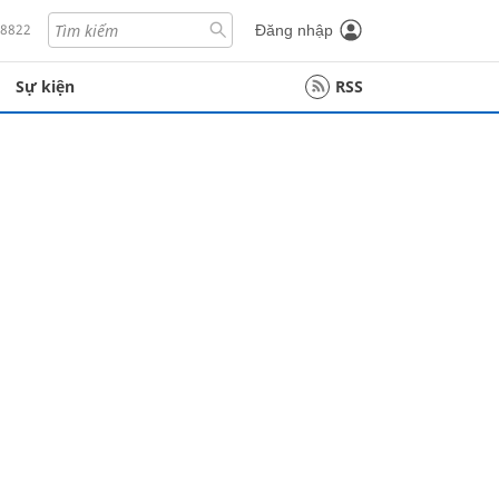
18822
Đăng nhập
Sự kiện
RSS