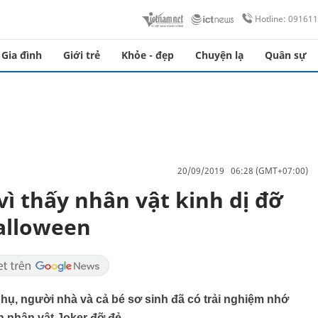
Hotline: 09161
Gia đình
Giới trẻ
Khỏe - đẹp
Chuyện lạ
Quân sự
20/09/2019 06:28 (GMT+07:00)
ì thấy nhân vật kinh dị đỡ
alloween
ụ, người nhà và cả bé sơ sinh đã có trải nghiệm nhớ
h nhân vật Joker đỡ đẻ.