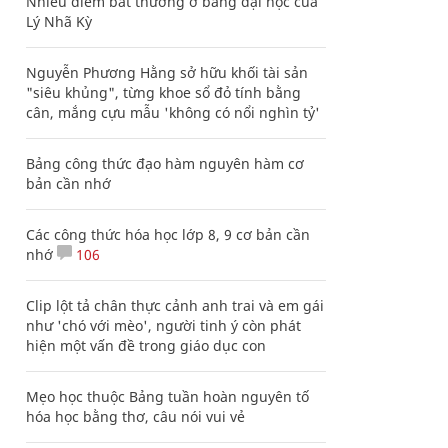
Nhiều điểm bất thường ở bằng đại học của
Lý Nhã Kỳ
Nguyễn Phương Hằng sở hữu khối tài sản
"siêu khủng", từng khoe sổ đỏ tính bằng
cân, mắng cựu mẫu 'không có nổi nghìn tỷ'
Bảng công thức đạo hàm nguyên hàm cơ
bản cần nhớ
Các công thức hóa học lớp 8, 9 cơ bản cần
nhớ
106
Clip lột tả chân thực cảnh anh trai và em gái
như 'chó với mèo', người tinh ý còn phát
hiện một vấn đề trong giáo dục con
Mẹo học thuộc Bảng tuần hoàn nguyên tố
hóa học bằng thơ, câu nói vui vẻ