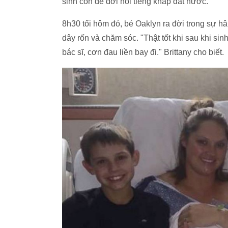
sinh con để đời nổi tiếng khắp đất nước.
8h30 tối hôm đó, bé Oaklyn ra đời trong sự h
dây rốn và chăm sóc. "Thật tốt khi sau khi si
bác sĩ, cơn đau liền bay đi." Brittany cho biết.