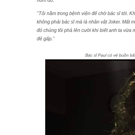
hôm đó.
"Tôi nằm trong bệnh viện để chờ bác sĩ tới. K
không phải bác sĩ mà là nhân vật Joker. Mất mộ
đó chúng tôi phá lên cười khi biết anh ta vừa m
đẻ gấp."
Bác sĩ Paul có vẻ buồn bã k