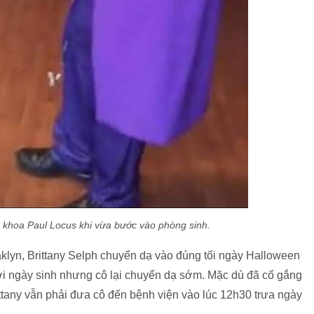
n khoa Paul Locus khi vừa bước vào phòng sinh.
klyn, Brittany Selph chuyển dạ vào đúng tối ngày Halloween
ới ngày sinh nhưng cô lại chuyển dạ sớm. Mặc dù đã cố gắng
tany vẫn phải đưa cô đến bệnh viện vào lúc 12h30 trưa ngày