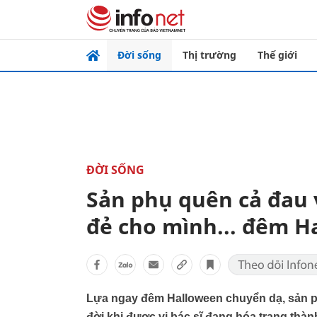
Đời sống
Thị trường
Thế giới
ĐỜI SỐNG
Sản phụ quên cả đau v
đẻ cho mình... đêm H
Lựa ngay đêm Halloween chuyển dạ, sản ph
đời khi được vị bác sĩ đang hóa trang thàn