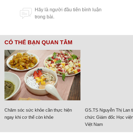
CÓ THỂ BẠN QUAN TÂM
Chăm sóc sức khỏe cần thực hiện
GS.TS Nguyễn Thị Lan ti
ngay khi cơ thể còn khỏe
chức Giám đốc Học viện
Việt Nam