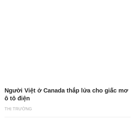
Người Việt ở Canada thắp lửa cho giấc mơ
ô tô điện
THỊ TRƯỜNG