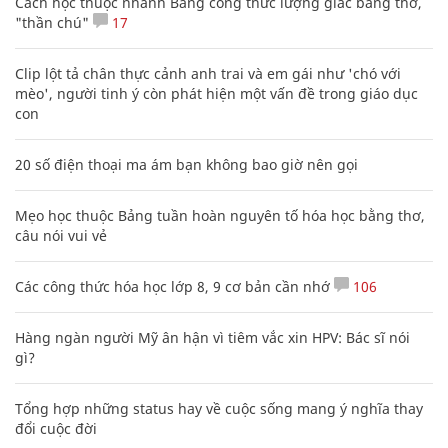
Cách học thuộc nhanh Bảng công thức lượng giác bằng thơ,
"thần chú"
17
Clip lột tả chân thực cảnh anh trai và em gái như 'chó với
mèo', người tinh ý còn phát hiện một vấn đề trong giáo dục
con
20 số điện thoại ma ám bạn không bao giờ nên gọi
Mẹo học thuộc Bảng tuần hoàn nguyên tố hóa học bằng thơ,
câu nói vui vẻ
Các công thức hóa học lớp 8, 9 cơ bản cần nhớ
106
Hàng ngàn người Mỹ ân hận vì tiêm vắc xin HPV: Bác sĩ nói
gì?
Tổng hợp những status hay về cuộc sống mang ý nghĩa thay
đổi cuộc đời