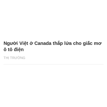
Tổng quan Phát triển bền vững 2024 của
BAT Việt Nam: Những thành tựu ấn tượng
NHỊP SỐNG