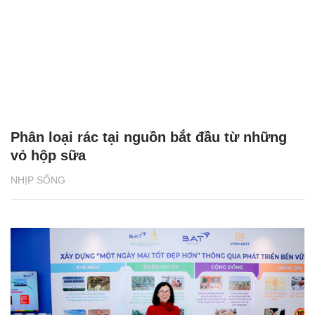
Bia Tuborg bắt tay cùng rapper Jay Park
khuấy động mùa hè 2026
NHỊP SỐNG