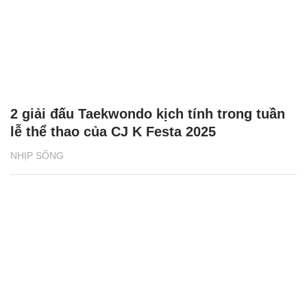
Tuyên Quang: Tài xế tố bị giữ xe, đòi tiền
chuộc 500 triệu đồng
ĐỜI SỐNG