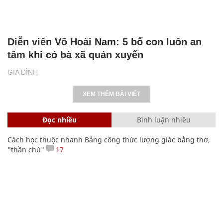
SHB - nơi yêu thương lan tỏa, sự sẻ chia
chạm đến trái tim
NHỊP SỐNG