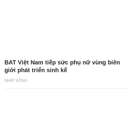
CÓ THỂ BẠN QUAN TÂM
Chăm sóc sức khỏe cần thực hiện
GS.TS Nguyễn Thị Lan ti
ngay khi cơ thể còn khỏe
chức Giám đốc Học viện
Việt Nam