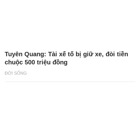
Người Việt ở Canada thắp lửa cho giấc mơ
ô tô điện
THỊ TRƯỜNG