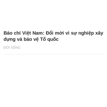
2 giải đấu Taekwondo kịch tính trong tuần
lễ thể thao của CJ K Festa 2025
NHỊP SỐNG