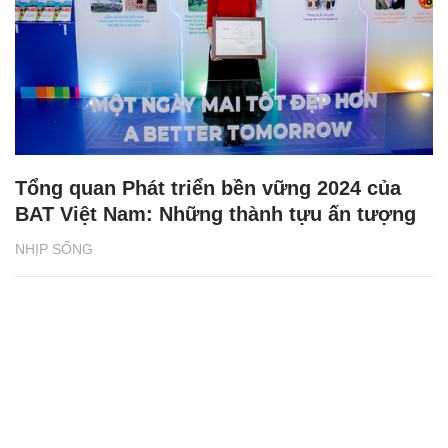
Phân loại rác tại nguồn bắt đầu từ những
vỏ hộp sữa
NHỊP SỐNG