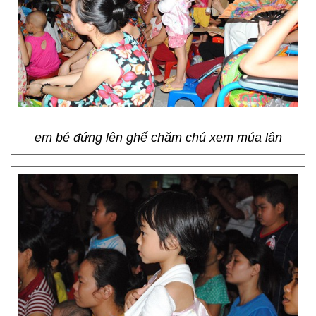
em bé đứng lên ghế chăm chú xem múa lân