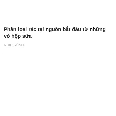
Phân loại rác tại nguồn bắt đầu từ những
vỏ hộp sữa
NHỊP SỐNG