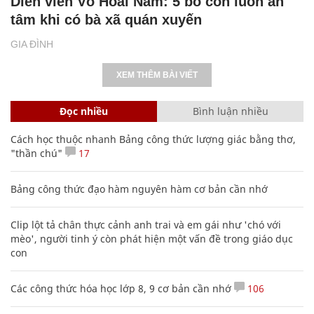
Diễn viên Võ Hoài Nam: 5 bố con luôn an
tâm khi có bà xã quán xuyến
GIA ĐÌNH
XEM THÊM BÀI VIẾT
Đọc nhiều
Bình luận nhiều
Cách học thuộc nhanh Bảng công thức lượng giác bằng thơ,
"thần chú"
17
Bảng công thức đạo hàm nguyên hàm cơ bản cần nhớ
Clip lột tả chân thực cảnh anh trai và em gái như 'chó với
mèo', người tinh ý còn phát hiện một vấn đề trong giáo dục
con
Các công thức hóa học lớp 8, 9 cơ bản cần nhớ
106