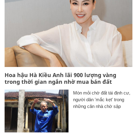
trong thời gian ngắn nhờ mua bán đất
Mòn mỏi chờ đất tái định cư,
người dân 'mắc kẹt' trong
những căn nhà chờ sập
TP.HCM dùng hơn 6.600 nhà
đất chưa sử dụng để bố trí tái
định cư
CHUYÊN TRANG CỦA BÁO