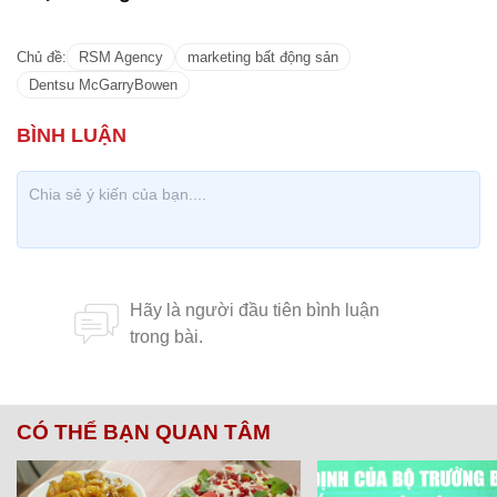
CÓ THỂ BẠN QUAN TÂM
Chăm sóc sức khỏe cần thực hiện
GS.TS Nguyễn Thị Lan ti
ngay khi cơ thể còn khỏe
chức Giám đốc Học viện
Việt Nam