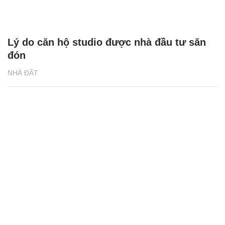
Vị trí trung tâm kết nối của Sun Urban City
Phủ Lý, Hà Nam
NHÀ ĐẤT