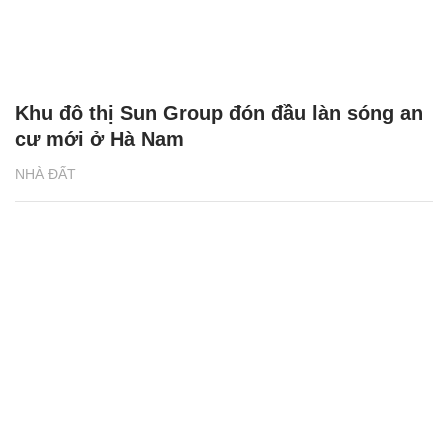
Đô thị Sun Group tại Hà Nam - tái định
nghĩa lại khái niệm ‘ngôi nhà’ hiện đại
NHÀ ĐẤT