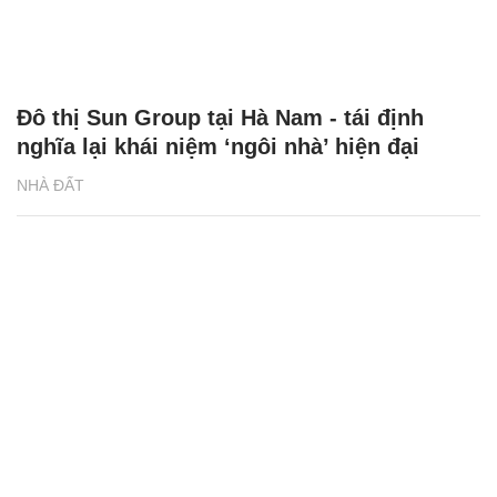
Thị trường bất động sản Thủ đô sẵn sàng
bước vào chu kì mới
NHÀ ĐẤT