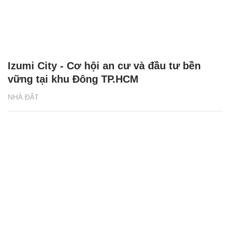
Căn hộ Sun Group ở Hà Nam ‘chạm’ tới
giấc mơ mua nhà của người trẻ
NHÀ ĐẤT