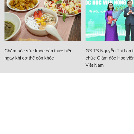
Izumi City - Cơ hội an cư và đầu tư bền
vững tại khu Đông TP.HCM
NHÀ ĐẤT