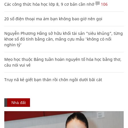
Truy nã kẻ giết bạn thân rồi chôn ngồi dưới bãi cát
Nhà đất
Hoa hậu Hà Kiều Anh lãi 900 lượng vàng