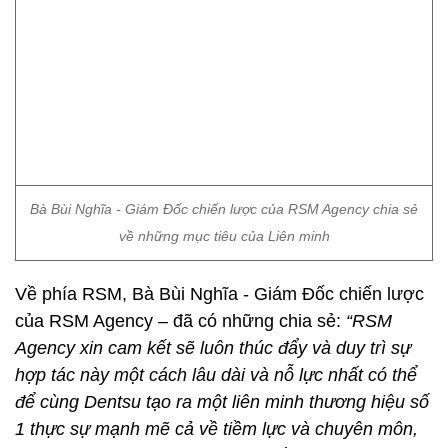
Về phía RSM, Bà Bùi Nghĩa - Giám Đốc chiến lược
của RSM Agency – đã có những chia sẻ:
“RSM
Agency xin cam kết sẽ luôn thúc đẩy và duy trì sự
hợp tác này một cách lâu dài và nỗ lực nhất có thể
để cùng Dentsu tạo ra một liên minh thương hiệu số
1 thực sự mạnh mẽ cả về tiềm lực và chuyên môn,
làm chủ được những công cụ truyền thông quảng
cáo bằng những chiến lược độc quyền, giúp quản lý
chiến dịch marketing hiệu quả, minh bạch đem lại
lợi ích cho khách hàng”.
Bên cạnh đó, khi liên minh chính thức được thành
lập, cả RSM Agency và Dentsu McGarryBowen sẽ
đạt được sự cộng hưởng với những thế mạnh của 2
bên, nâng tầm thương hiệu, cung cấp giải pháp
marketing tối ưu từ các agency số 1.