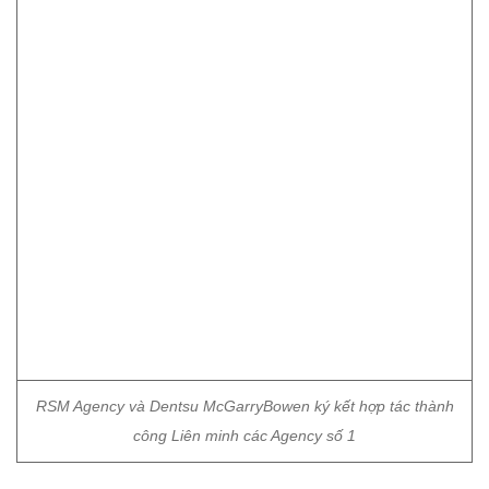
RSM Agency và Dentsu McGarryBowen ký kết hợp tác thành
công Liên minh các Agency số 1
Theo thỏa thuận, hai bên cam kết hợp tác trong các
lĩnh vực phù hợp với chức năng, nhiệm vụ, khai
thác thế mạnh của mỗi bên, phục vụ việc phát triển
chung trong lĩnh vực marketing, truyền thông, quảng
cáo bất động sản và các ngành hàng khác.