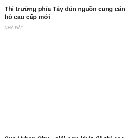
Sun Urban City - giải cơn khát đô thị cao
cấp cho khu vực gần phía nam Hà Nội
NHÀ ĐẤT
XEM THÊM BÀI VIẾT
Đọc nhiều
Bình luận nhiều
Cách học thuộc nhanh Bảng công thức lượng giác bằng thơ,
"thần chú"
17