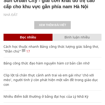
Bảng công thức đạo hàm nguyên hàm cơ bản cần nhớ
Clip lột tả chân thực cảnh anh trai và em gái như 'chó với
mèo', người tinh ý còn phát hiện một vấn đề trong giáo dục
con
Nhiều điểm bất thường ở bằng đại học của Lý Nhã Kỳ
Các công thức hóa học lớp 8, 9 cơ bản cần nhớ
106
20 số điện thoại ma ám bạn không bao giờ nên gọi
Nguyễn Phương Hằng sở hữu khối tài sản "siêu khủng", từng
khoe sổ đỏ tính bằng cân, mắng cựu mẫu 'không có nổi
nghìn tỷ'
Mẹo học thuộc Bảng tuần hoàn nguyên tố hóa học bằng thơ,
câu nói vui vẻ