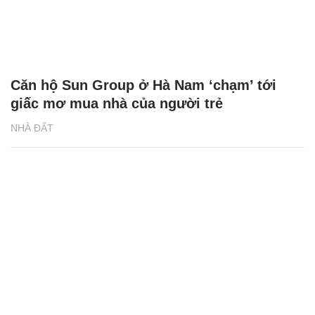
Khu đô thị Sun Group đón đầu làn sóng an
cư mới ở Hà Nam
NHÀ ĐẤT