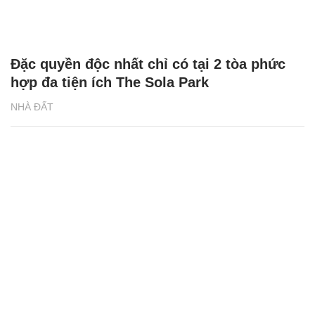
Lý do căn hộ studio được nhà đầu tư săn
đón
NHÀ ĐẤT