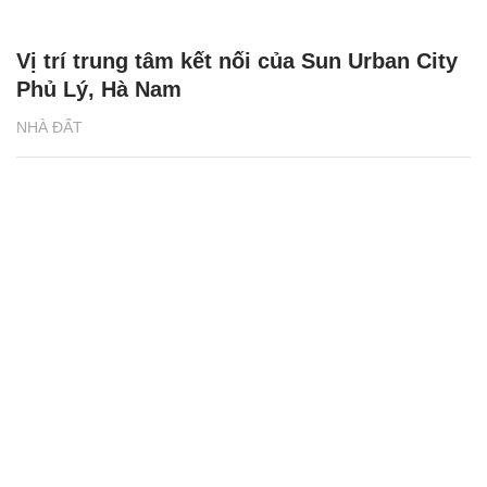
Thị trường phía Tây đón nguồn cung căn
hộ cao cấp mới
NHÀ ĐẤT