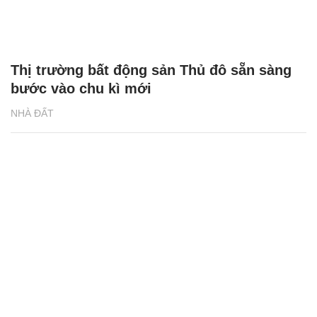
Đặc quyền độc nhất chỉ có tại 2 tòa phức
hợp đa tiện ích The Sola Park
NHÀ ĐẤT