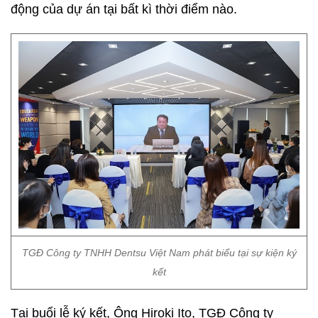
TGĐ Công ty TNHH Dentsu Việt Nam phát biểu tại sự kiện ký
kết
Tại buổi lễ ký kết, Ông Hiroki Ito, TGĐ Công ty
TNHH Dentsu Việt Nam phát biểu:
“Với những thế mạnh của Dentsu Việt Nam và RSM
Agency, việc thành lập Liên minh sẽ đánh dấu bước
chuyển mình cho cả hai bên, tạo tiền đề cho sự học
hỏi, tiếp thu để hoàn thiện hơn, chuyên nghiệp hơn,