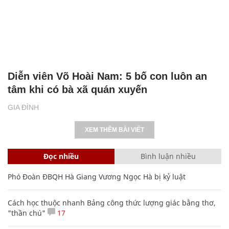
SHB - nơi yêu thương lan tỏa, sự sẻ chia
chạm đến trái tim
NHỊP SỐNG