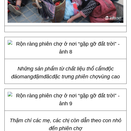
Những sản phẩm từ chất liệu thổ cẩmđộc
đáomangđậmđăcđặc trưng phiên chợvùng cao
Thậm chí các mẹ, các chị còn dẫn theo con nhỏ
đến phiên chợ