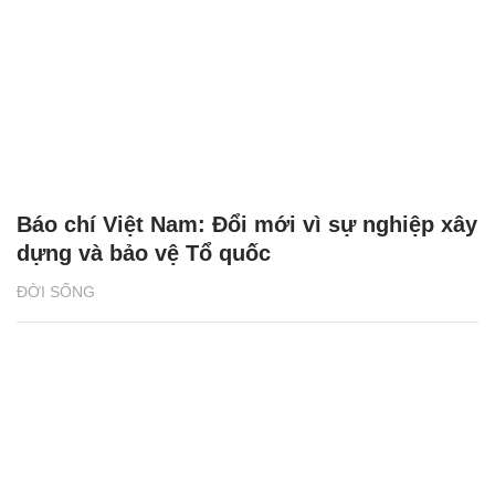
ĐỜI SỐNG
2 giải đấu Taekwondo kịch tính trong tuần
lễ thể thao của CJ K Festa 2025