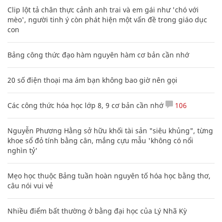
Diễn viên Võ Hoài Nam: 5 bố con luôn an
tâm khi có bà xã quán xuyến
GIA ĐÌNH
XEM THÊM BÀI VIẾT