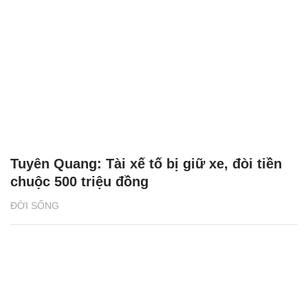
BAT Việt Nam: Những thành tựu ấn tượng
NHỊP SỐNG
Người Việt ở Canada thắp lửa cho giấc mơ