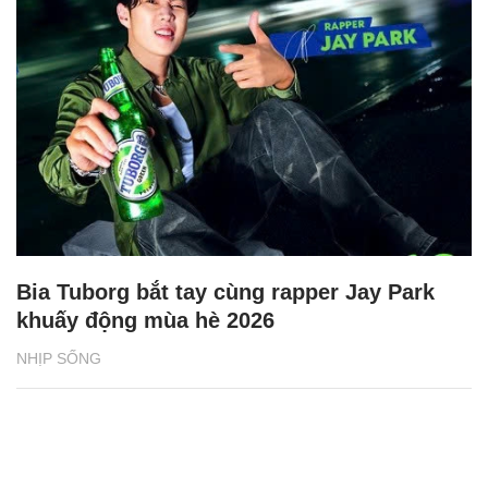
Chăm sóc sức khỏe cần thực hiện
GS.TS Nguyễn Thị Lan ti
ngay khi cơ thể còn khỏe
chức Giám đốc Học viện
Việt Nam