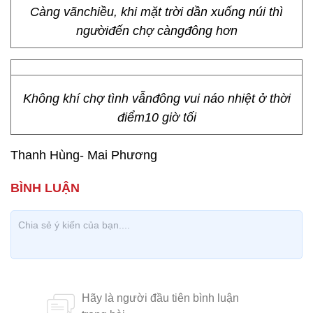
hìnhảnh về Sapa
Nhữngđặc sản vùng cao như rượu táo mèo, mật
ong rừng cũngđược bày bán
ấn tượng không chỉ với du khách trong nước