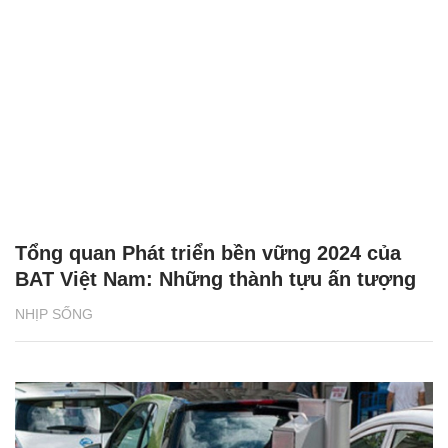
khuấy động mùa hè 2026
NHỊP SỐNG
Phân loại rác tại nguồn bắt đầu từ những