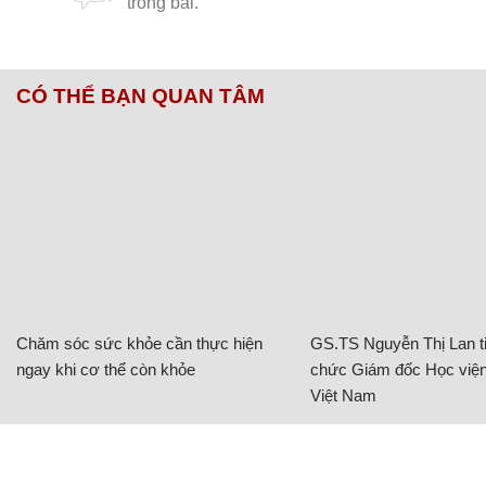
mà du khách nước ngoài cũng rất quan tâm tới
những mặt hàngđộcđáo này
Càng vãnchiều, khi mặt trời dần xuống núi thì
ngườiđến chợ càngđông hơn
Không khí chợ tình vẫnđông vui náo nhiệt ở thời
điểm10 giờ tối
Thanh Hùng- Mai Phương