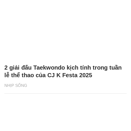
ô tô điện
THỊ TRƯỜNG
Tuyên Quang: Tài xế tố bị giữ xe, đòi tiền
chuộc 500 triệu đồng