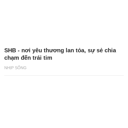
NHỊP SỐNG
Báo chí Việt Nam: Đổi mới vì sự nghiệp xây
dựng và bảo vệ Tổ quốc
ĐỜI SỐNG