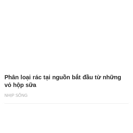
BAT Việt Nam tiếp sức phụ nữ vùng biên
giới phát triển sinh kế
NHỊP SỐNG
Bia Tuborg bắt tay cùng rapper Jay Park