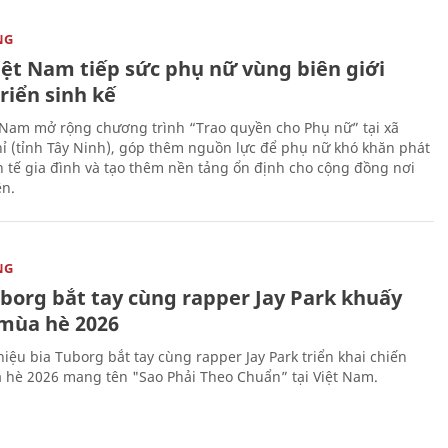
NG
iệt Nam tiếp sức phụ nữ vùng biên giới
riển sinh kế
 Nam mở rộng chương trình “Trao quyền cho Phụ nữ” tại xã
ỉ (tỉnh Tây Ninh), góp thêm nguồn lực để phụ nữ khó khăn phát
nh tế gia đình và tạo thêm nền tảng ổn định cho cộng đồng nơi
ên.
NG
uborg bắt tay cùng rapper Jay Park khuấy
mùa hè 2026
iệu bia Tuborg bắt tay cùng rapper Jay Park triển khai chiến
 hè 2026 mang tên "Sao Phải Theo Chuẩn” tại Việt Nam.