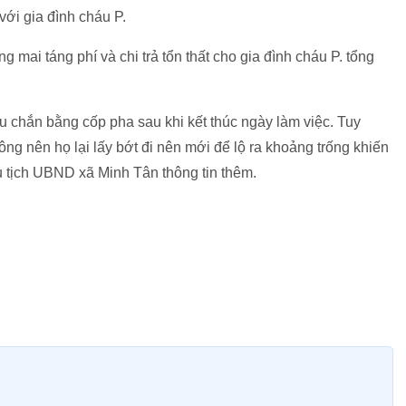
ới gia đình cháu P.
mai táng phí và chi trả tổn thất cho gia đình cháu P. tổng
 chắn bằng cốp pha sau khi kết thúc ngày làm việc. Tuy
công nên họ lại lấy bớt đi nên mới để lộ ra khoảng trống khiến
ủ tịch UBND xã Minh Tân thông tin thêm.