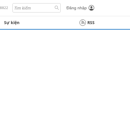
18822
Đăng nhập
Sự kiện
RSS