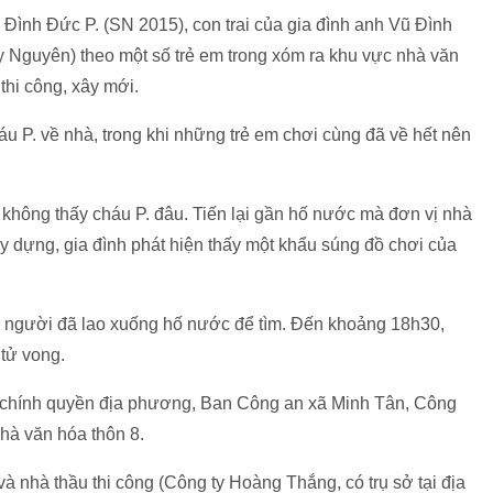
Đình Đức P. (SN 2015), con trai của gia đình anh Vũ Đình
ủy Nguyên) theo một số trẻ em trong xóm ra khu vực nhà văn
thi công, xây mới.
 P. về nhà, trong khi những trẻ em chơi cùng đã về hết nên
 không thấy cháu P. đâu. Tiến lại gần hố nước mà đơn vị nhà
ây dựng, gia đình phát hiện thấy một khẩu súng đồ chơi của
i người đã lao xuống hố nước để tìm. Đến khoảng 18h30,
tử vong.
 chính quyền địa phương, Ban Công an xã Minh Tân, Công
hà văn hóa thôn 8.
và nhà thầu thi công (Công ty Hoàng Thắng, có trụ sở tại địa