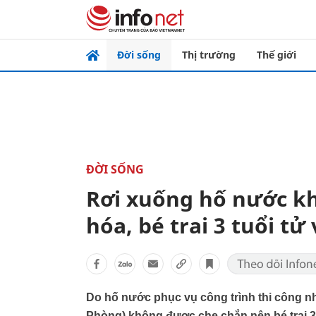
Đời sống
Thị trường
Thế giới
ĐỜI SỐNG
Rơi xuống hố nước k
hóa, bé trai 3 tuổi tử
Do hố nước phục vụ công trình thi công n
Phòng) không được che chắn nên bé trai 3 