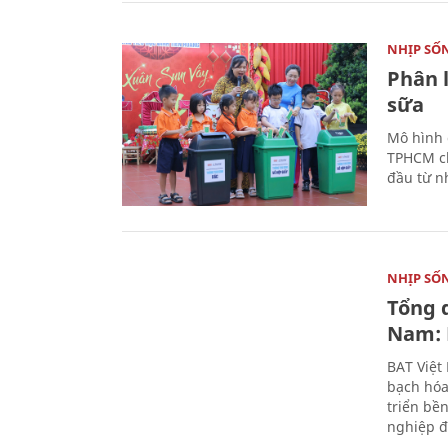
NHỊP SỐ
Phân 
sữa
Mô hình 
TPHCM ch
đầu từ n
NHỊP SỐ
Tổng 
Nam: 
BAT Việt
bạch hóa
triển bề
nghiệp đ