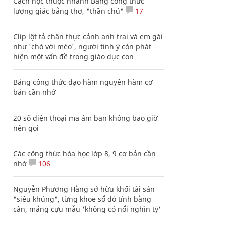
Cách học thuộc nhanh Bảng công thức
lượng giác bằng thơ, "thần chú"
17
Clip lột tả chân thực cảnh anh trai và em gái
như 'chó với mèo', người tinh ý còn phát
hiện một vấn đề trong giáo dục con
Bảng công thức đạo hàm nguyên hàm cơ
bản cần nhớ
20 số điện thoại ma ám bạn không bao giờ
nên gọi
Các công thức hóa học lớp 8, 9 cơ bản cần
nhớ
106
Nguyễn Phương Hằng sở hữu khối tài sản
"siêu khủng", từng khoe sổ đỏ tính bằng
cân, mắng cựu mẫu 'không có nổi nghìn tỷ'