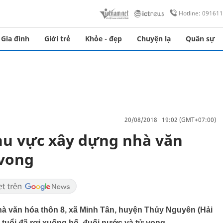
Hotline: 09161
Gia đình
Giới trẻ
Khỏe - đẹp
Chuyện lạ
Quân sự
20/08/2018 19:02 (GMT+07:00)
hu vực xây dựng nhà văn
 vong
hà văn hóa thôn 8, xã Minh Tân, huyện Thủy Nguyên (Hải
tuổi đã rơi xuống hố, đuối nước và tử vong.