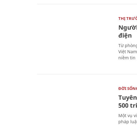
THỊ TRƯ
Người
điện
Từ phòng
Việt Nam 
niềm tin
ĐỜI SỐN
Tuyên 
500 t
Một vụ v
pháp luậ