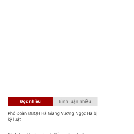
Đọc nhiều
Bình luận nhiều
Phó Đoàn ĐBQH Hà Giang Vương Ngọc Hà bị
kỷ luật