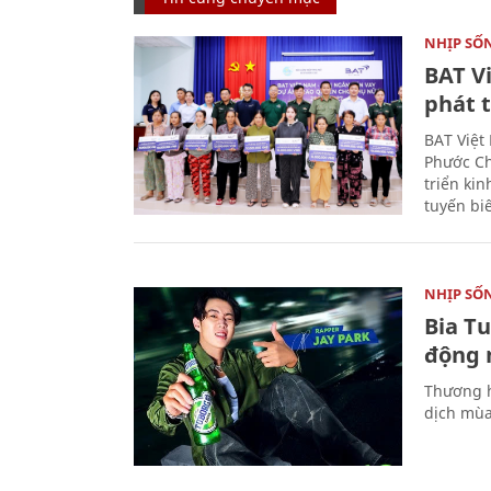
NHỊP SỐ
BAT V
phát t
BAT Việt
Phước Ch
triển ki
tuyến bi
NHỊP SỐ
Bia T
động 
Thương h
dịch mùa