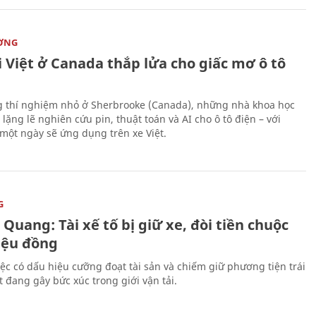
ỜNG
 Việt ở Canada thắp lửa cho giấc mơ ô tô
 thí nghiệm nhỏ ở Sherbrooke (Canada), những nhà khoa học
lặng lẽ nghiên cứu pin, thuật toán và AI cho ô tô điện – với
 một ngày sẽ ứng dụng trên xe Việt.
G
Quang: Tài xế tố bị giữ xe, đòi tiền chuộc
riệu đồng
iệc có dấu hiệu cưỡng đoạt tài sản và chiếm giữ phương tiện trái
t đang gây bức xúc trong giới vận tải.