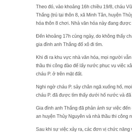
Theo đó, vào khoảng 16h chiều 19/8, cháu Vũ 
Thắng (trú tại thôn 8, xã Minh Tân, huyện Th
hóa thôn 8 chơi. Nhà văn hóa này đang được 
Đến khoảng 17h cùng ngày, do không thấy cháu
gia đình anh Thắng đổ xô đi tìm.
Khi đi ra khu vực nhà văn hóa, mọi người vẫn
thầu thi công đào để lấy nước phục vụ việc x
cháu P. ở trên mặt đất.
Nghi ngờ cháu P. sảy chân ngã xuống hố, mọ
cháu P. đã được tìm thấy dưới hố nước và đã 
Gia đình anh Thắng đã phản ánh sự việc đến
an huyện Thủy Nguyên và nhà thầu thi công n
Sau khi sự việc xảy ra, các đơn vị chức năng 